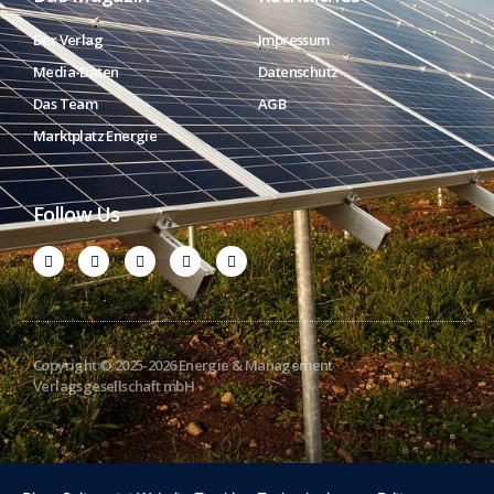
Der Verlag
Impressum
Media-Daten
Datenschutz
Das Team
AGB
Marktplatz Energie
Follow Us
Copyright © 2025-2026 Energie & Management
Verlagsgesellschaft mbH