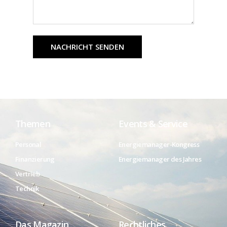
NACHRICHT SENDEN
Themen
Events & Service
Personal
Energiemanager-Kongress
Finanzierung
Energiemanager des Jahres
Vertrieb
Technik
Das Magazin
Rechtliches