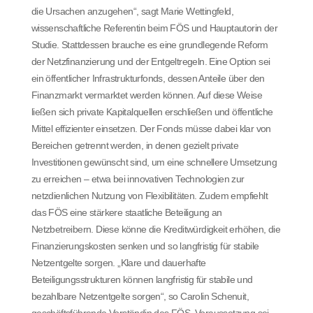
die Ursachen anzugehen“, sagt Marie Wettingfeld,
wissenschaftliche Referentin beim FÖS und Hauptautorin der
Studie. Stattdessen brauche es eine grundlegende Reform
der Netzfinanzierung und der Entgeltregeln. Eine Option sei
ein öffentlicher Infrastrukturfonds, dessen Anteile über den
Finanzmarkt vermarktet werden können. Auf diese Weise
ließen sich private Kapitalquellen erschließen und öffentliche
Mittel effizienter einsetzen. Der Fonds müsse dabei klar von
Bereichen getrennt werden, in denen gezielt private
Investitionen gewünscht sind, um eine schnellere Umsetzung
zu erreichen – etwa bei innovativen Technologien zur
netzdienlichen Nutzung von Flexibilitäten. Zudem empfiehlt
das FÖS eine stärkere staatliche Beteiligung an
Netzbetreibern. Diese könne die Kreditwürdigkeit erhöhen, die
Finanzierungskosten senken und so langfristig für stabile
Netzentgelte sorgen. „Klare und dauerhafte
Beteiligungsstrukturen können langfristig für stabile und
bezahlbare Netzentgelte sorgen“, so Carolin Schenuit,
geschäftsführende Vorständin des FÖS. Voraussetzung sei