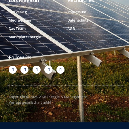
Der Verlag
Impressum
Media-Daten
Datenschutz
Das Team
AGB
Marktplatz Energie
Follow Us
Copyright © 2025-2026 Energie & Management
Verlagsgesellschaft mbH