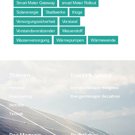
Smart Meter Gateway
smart Meter Rollout
Solarenergie
Stadtwerke
thüga
Versorgungssicherheit
Vorstand
Vorstandsvorsitzender
Wasserstoff
Wasserversorgung
Wärmepumpen
Wärmewende
Themen
Events & Service
Personal
Energiemanager-Kongress
Finanzierung
Energiemanager des Jahres
Vertrieb
Technik
Das Magazin
Rechtliches