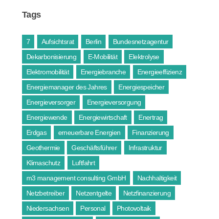
Tags
7
Aufsichtsrat
Berlin
Bundesnetzagentur
Dekarbonisierung
E-Mobilität
Elektrolyse
Elektromobilität
Energiebranche
Energieeffizienz
Energiemanager des Jahres
Energiespeicher
Energieversorger
Energieversorgung
Energiewende
Energiewirtschaft
Enertrag
Erdgas
erneuerbare Energien
Finanzierung
Geothermie
Geschäftsführer
Infrastruktur
Klimaschutz
Luftfahrt
m3 management consulting GmbH
Nachhaltigkeit
Netzbetreiber
Netzentgelte
Netzfinanzierung
Niedersachsen
Personal
Photovoltaik