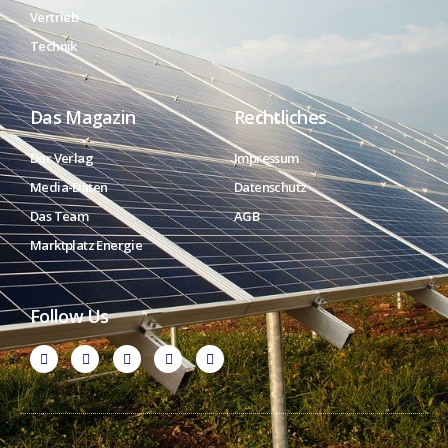
Vertrieb
Technik
Das Magazin
Rechtliches
Der Verlag
Impressum
Media-Daten
Datenschutz
Das Team
AGB
Marktplatz Energie
Follow Us