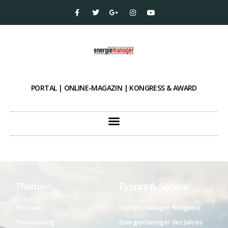
PORTAL | ONLINE-MAGAZIN | KONGRESS & AWARD
Themen
Events & Service
Personal
Energiemanager-Kongress
Finanzierung
Energiemanager des Jahres