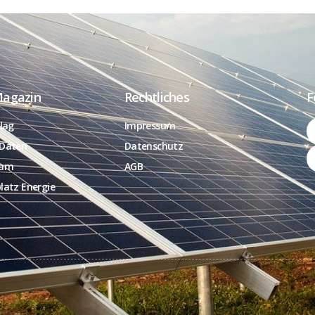
Magazin
Rechtliches
F
lag
Impressum
Daten
Datenschutz
eam
AGB
latz Energie