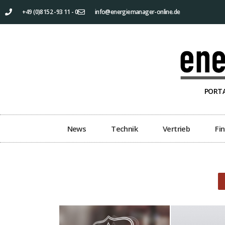
+49 (0)8152 -93 11 - 0
info@energiemanager-online.de
PORTA
News
Technik
Vertrieb
Fi