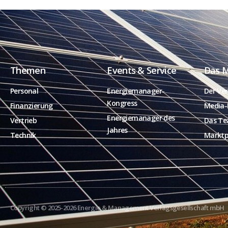
Themen
Events & Service
Das 
Personal
Energiemanager-
Der Ver
Kongress
Finanzierung
Media-
Energiemanager des
Vertrieb
Das T
Jahres
Technik
Marktp
Copyright © 2025-2026 Energie & Management Verlagsgesellschaft mbH