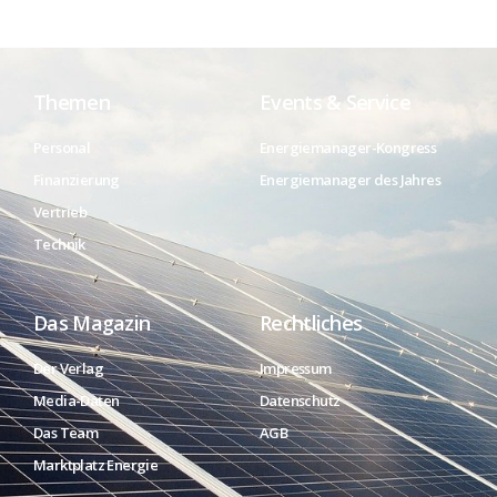
Themen
Events & Service
Personal
Energiemanager-Kongress
Finanzierung
Energiemanager des Jahres
Vertrieb
Technik
Das Magazin
Rechtliches
Der Verlag
Impressum
Media-Daten
Datenschutz
Das Team
AGB
Marktplatz Energie