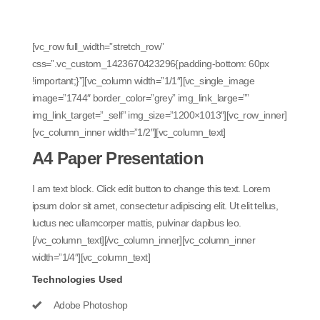
[vc_row full_width=”stretch_row”
css=”.vc_custom_1423670423296{padding-bottom: 60px
!important;}”][vc_column width=”1/1″][vc_single_image
image=”1744″ border_color=”grey” img_link_large=””
img_link_target=”_self” img_size=”1200×1013″][vc_row_inner]
[vc_column_inner width=”1/2″][vc_column_text]
A4 Paper Presentation
I am text block. Click edit button to change this text. Lorem
ipsum dolor sit amet, consectetur adipiscing elit. Ut elit tellus,
luctus nec ullamcorper mattis, pulvinar dapibus leo.
[/vc_column_text][/vc_column_inner][vc_column_inner
width=”1/4″][vc_column_text]
Technologies Used
Adobe Photoshop