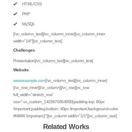
HTML/CSS
PHP
MySQL
[/vc_column_text][/vc_column_inner][vc_column_inner
width=”1/4″][vc_column_text]
Challenges
Presentation[/vc_column_text][vc_column_text]
Website
www.example.com
[/vc_column_text][/vc_column_inner]
[/vc_row_inner][/vc_column][/vc_row][vc_row
full_width=”stretch_row”
css=”.vc_custom_1423670364900{padding-top: 60px
!important;padding-bottom: 60px !important;background-color:
#f4f4f4 !important;}”][vc_column width=”1/1″][vc_column_text]
Related Works