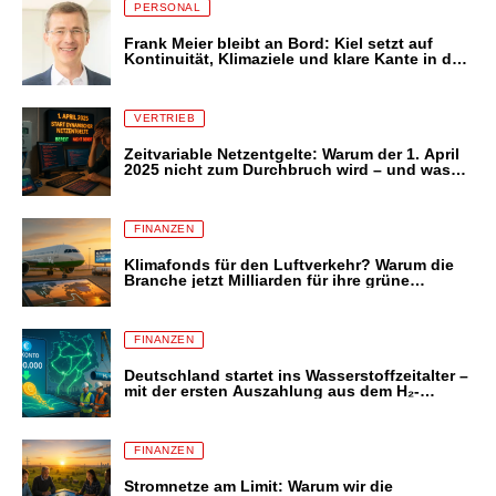
PERSONAL
Frank Meier bleibt an Bord: Kiel setzt auf
Kontinuität, Klimaziele und klare Kante in der
Energiezukunft
VERTRIEB
Zeitvariable Netzentgelte: Warum der 1. April
2025 nicht zum Durchbruch wird – und was
das für Stromkunden bedeutet
FINANZEN
Klimafonds für den Luftverkehr? Warum die
Branche jetzt Milliarden für ihre grüne
Transformation fordert – und was das für uns
alle bedeutet
FINANZEN
Deutschland startet ins Wasserstoffzeitalter –
mit der ersten Auszahlung aus dem H₂-
Amortisationskonto
FINANZEN
Stromnetze am Limit: Warum wir die