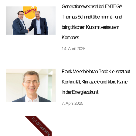
Generationswechsel bei ENTEGA:
Thomas Schmidt übernimmt – und
bringt frischen Kurs mit vertrautem
Kompass
14. April 2025
Frank Meier bleibt an Bord: Kiel setzt auf
Kontinuität, Klimaziele und klare Kante
in der Energiezukunft
7. April 2025
INFORMIEREN