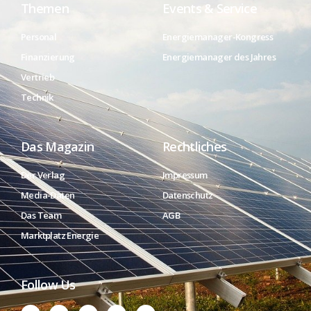
Themen
Events & Service
Personal
Energiemanager-Kongress
Finanzierung
Energiemanager des Jahres
Vertrieb
Technik
Das Magazin
Rechtliches
Der Verlag
Impressum
Media-Daten
Datenschutz
Das Team
AGB
Marktplatz Energie
Follow Us