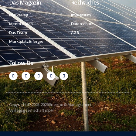
Das Magazin
Rechtliches
Der Verlag
Impressum
Media-Daten
Datenschutz
Das Team
AGB
Marktplatz Energie
Follow Us
Copyright © 2025-2026 Energie & Management
Verlagsgesellschaft mbH