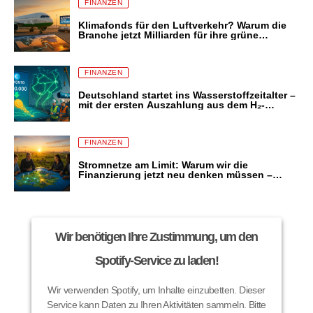
FINANZEN
Klimafonds für den Luftverkehr? Warum die
Branche jetzt Milliarden für ihre grüne
Transformation fordert – und was das für uns
alle bedeutet
FINANZEN
Deutschland startet ins Wasserstoffzeitalter –
mit der ersten Auszahlung aus dem H₂-
Amortisationskonto
FINANZEN
Stromnetze am Limit: Warum wir die
Finanzierung jetzt neu denken müssen –
bevor die Energiewende scheitert
Wir benötigen Ihre Zustimmung, um den
Spotify-Service zu laden!
Wir verwenden Spotify, um Inhalte einzubetten. Dieser
Service kann Daten zu Ihren Aktivitäten sammeln. Bitte