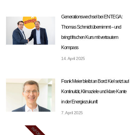
Generationswechsel bei ENTEGA:
Thomas Schmidt übernimmt – und
bringt frischen Kurs mit vertrautem
Kompass
14. April 2025
Frank Meier bleibt an Bord: Kiel setzt auf
Kontinuität, Klimaziele und klare Kante
in der Energiezukunft
7. April 2025