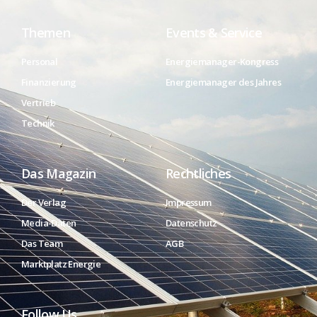
Themen
Events & Service
Personal
Energiemanager-Kongress
Finanzierung
Energiemanager des Jahres
Vertrieb
Technik
Das Magazin
Rechtliches
Der Verlag
Impressum
Media-Daten
Datenschutz
Das Team
AGB
Marktplatz Energie
Follow Us