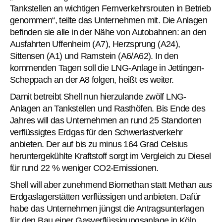
Tankstellen an wichtigen Fernverkehrsrouten in Betrieb
genommen“, teilte das Unternehmen mit. Die Anlagen
befinden sie alle in der Nähe von Autobahnen: an den
Ausfahrten Uffenheim (A7), Herzsprung (A24),
Sittensen (A1) und Ramstein (A6/A62). In den
kommenden Tagen soll die LNG-Anlage in Jettingen-
Scheppach an der A8 folgen, heißt es weiter.
Damit betreibt Shell nun hierzulande zwölf LNG-
Anlagen an Tankstellen und Rasthöfen. Bis Ende des
Jahres will das Unternehmen an rund 25 Standorten
verflüssigtes Erdgas für den Schwerlastverkehr
anbieten. Der auf bis zu minus 164 Grad Celsius
heruntergekühlte Kraftstoff sorgt im Vergleich zu Diesel
für rund 22 % weniger CO2-Emissionen.
Shell will aber zunehmend Biomethan statt Methan aus
Erdgaslagerstätten verflüssigen und anbieten. Dafür
habe das Unternehmen jüngst die Antragsunterlagen
für den Bau einer Gasverflüssigungsanlage in Köln