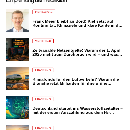
PERSONAL
Frank Meier bleibt an Bord: Kiel setzt auf
Kontinuität, Klimaziele und klare Kante in der
Energiezukunft
VERTRIEB
Zeitvariable Netzentgelte: Warum der 1. April
2025 nicht zum Durchbruch wird – und was
das für Stromkunden bedeutet
FINANZEN
Klimafonds für den Luftverkehr? Warum die
Branche jetzt Milliarden für ihre grüne
Transformation fordert – und was das für uns
alle bedeutet
FINANZEN
Deutschland startet ins Wasserstoffzeitalter –
mit der ersten Auszahlung aus dem H₂-
Amortisationskonto
FINANZEN