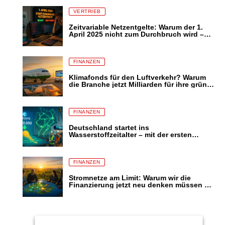
VERTRIEB
Zeitvariable Netzentgelte: Warum der 1.
April 2025 nicht zum Durchbruch wird –
und was das für Stromkunden bedeutet
FINANZEN
Klimafonds für den Luftverkehr? Warum
die Branche jetzt Milliarden für ihre grüne
Transformation fordert – und was das für
uns alle bedeutet
FINANZEN
Deutschland startet ins
Wasserstoffzeitalter – mit der ersten
Auszahlung aus dem H₂-
Amortisationskonto
FINANZEN
Stromnetze am Limit: Warum wir die
Finanzierung jetzt neu denken müssen –
bevor die Energiewende scheitert