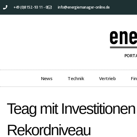
+49 (0)8152 -93 11 - 0
info@energiemanager-online.de
PORTA
News
Technik
Vertrieb
Fi
Teag mit Investitionen
Rekordniveau