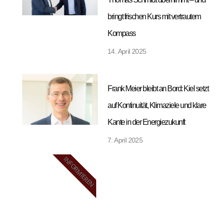
bringt frischen Kurs mit vertrautem
Kompass
14. April 2025
Frank Meier bleibt an Bord: Kiel setzt
auf Kontinuität, Klimaziele und klare
Kante in der Energiezukunft
7. April 2025
INFORMIEREN