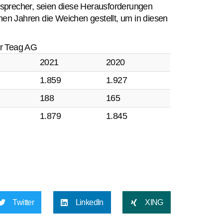
dssprecher, seien diese Herausforderungen
n Jahren die Weichen gestellt, um in diesen
er Teag AG
2021
2020
1.859
1.927
188
165
1.879
1.845
Twitter
LinkedIn
XING