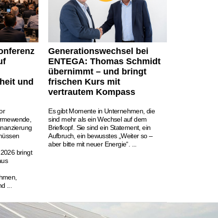
onferenz
Generationswechsel bei
uf
ENTEGA: Thomas Schmidt
übernimmt – und bringt
heit und
frischen Kurs mit
vertrautem Kompass
or
Es gibt Momente in Unternehmen, die
ärmewende,
sind mehr als ein Wechsel auf dem
inanzierung
Briefkopf. Sie sind ein Statement, ein
 müssen
Aufbruch, ein bewusstes „Weiter so –
aber bitte mit neuer Energie“. ...
2026 bringt
aus
ehmen,
d ...