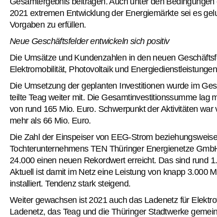
Gesamtergebnis beitragen. Auch unter den Bedingungen 
2021 extremen Entwicklung der Energiemärkte sei es gelung
Vorgaben zu erfüllen.
Neue Geschäftsfelder entwickeln sich positiv
Die Umsätze und Kundenzahlen in den neuen Geschäftsf
Elektromobilität, Photovoltaik und Energiedienstleistunge
Die Umsetzung der geplanten Investitionen wurde im Gesc
teilte Teag weiter mit. Die Gesamtinvestitionssumme lag 
von rund 165 Mio. Euro. Schwerpunkt der Aktivitäten war 
mehr als 66 Mio. Euro.
Die Zahl der Einspeiser von EEG-Strom beziehungsweise
Tochterunternehmens TEN Thüringer Energienetze GmbH &
24.000 einen neuen Rekordwert erreicht. Das sind rund 
Aktuell ist damit im Netz eine Leistung von knapp 3.00
installiert. Tendenz stark steigend.
Weiter gewachsen ist 2021 auch das Ladenetz für Elektrof
Ladenetz, das Teag und die Thüringer Stadtwerke gemei