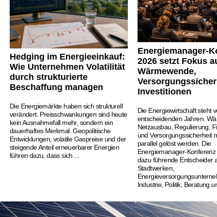
Energiemanager-K
Hedging im Energieeinkauf:
2026 setzt Fokus a
Wie Unternehmen Volatilität
Wärmewende,
durch strukturierte
Versorgungssicher
Beschaffung managen
Investitionen
Die Energiemärkte haben sich strukturell
Die Energiewirtschaft steht v
verändert. Preisschwankungen sind heute
entscheidenden Jahren. W
kein Ausnahmefall mehr, sondern ein
Netzausbau, Regulierung, F
dauerhaftes Merkmal. Geopolitische
und Versorgungssicherheit
Entwicklungen, volatile Gaspreise und der
parallel gelöst werden. Die
steigende Anteil erneuerbarer Energien
Energiemanager-Konferenz 
führen dazu, dass sich ...
dazu führende Entscheider 
Stadtwerken,
Energieversorgungsuntern
Industrie, Politik, Beratung un