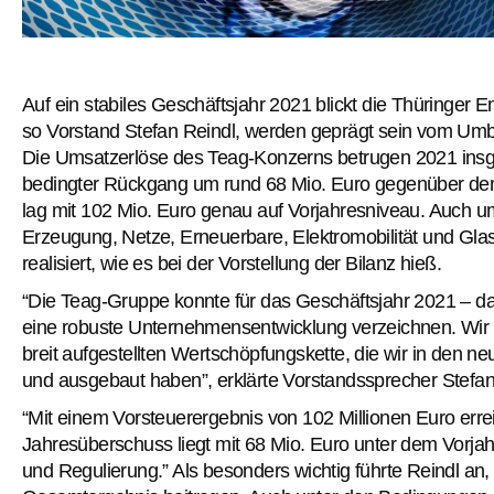
Auf ein stabiles Geschäftsjahr 2021 blickt die Thüringer 
so Vorstand Stefan Reindl, werden geprägt sein vom Um
Die Umsatzerlöse des Teag-Konzerns betrugen 2021 insge
bedingter Rückgang um rund 68 Mio. Euro gegenüber de
lag mit 102 Mio. Euro genau auf Vorjahresniveau. Auch u
Erzeugung, Netze, Erneuerbare, Elektromobilität und Gla
realisiert, wie es bei der Vorstellung der Bilanz hieß.
“Die Teag-Gruppe konnte für das Geschäftsjahr 2021 – d
eine robuste Unternehmensentwicklung verzeichnen. Wir p
breit aufgestellten Wertschöpfungskette, die wir in den
und ausgebaut haben”, erklärte Vorstandssprecher Stefan R
“Mit einem Vorsteuerergebnis von 102 Millionen Euro erre
Jahresüberschuss liegt mit 68 Mio. Euro unter dem Vorjah
und Regulierung.” Als besonders wichtig führte Reindl an,