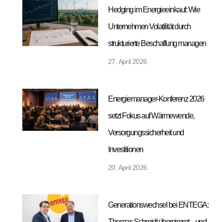
Hedging im Energieeinkauf: Wie
Unternehmen Volatilität durch
strukturierte Beschaffung managen
27. April 2026
Energiemanager-Konferenz 2026
setzt Fokus auf Wärmewende,
Versorgungssicherheit und
Investitionen
20. April 2026
Generationswechsel bei ENTEGA:
Thomas Schmidt übernimmt – und