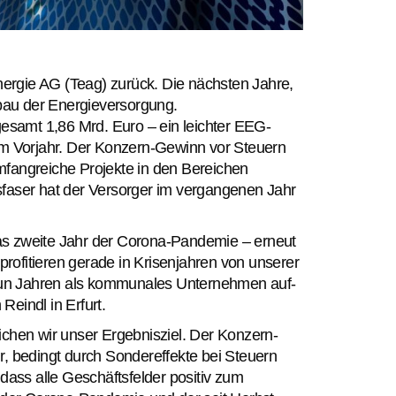
Energie AG (Teag) zurück. Die nächsten Jahre,
bau der Energieversorgung.
samt 1,86 Mrd. Euro – ein leichter EEG-
m Vorjahr. Der Konzern-Gewinn vor Steuern
mfangreiche Projekte in den Bereichen
sfaser hat der Versorger im vergangenen Jahr
as zweite Jahr der Corona-Pandemie – erneut
rofitieren gerade in Krisenjahren von unserer
 neun Jahren als kommunales Unternehmen auf-
eindl in Erfurt.
ichen wir unser Ergebnisziel. Der Konzern-
r, bedingt durch Sondereffekte bei Steuern
 dass alle Geschäftsfelder positiv zum