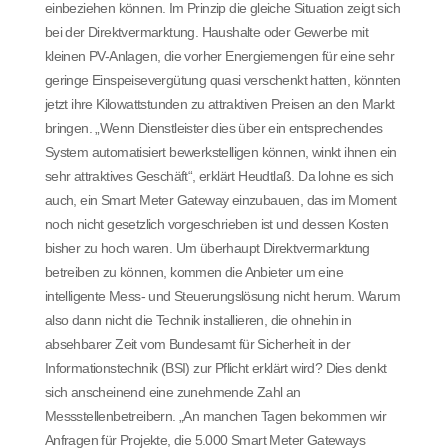
einbeziehen können. Im Prinzip die gleiche Situation zeigt sich
bei der Direktvermarktung. Haushalte oder Gewerbe mit
kleinen PV-Anlagen, die vorher Energiemengen für eine sehr
geringe Einspeisevergütung quasi verschenkt hatten, könnten
jetzt ihre Kilowattstunden zu attraktiven Preisen an den Markt
bringen. „Wenn Dienstleister dies über ein entsprechendes
System automatisiert bewerkstelligen können, winkt ihnen ein
sehr attraktives Geschäft“, erklärt Heudtlaß. Da lohne es sich
auch, ein Smart Meter Gateway einzubauen, das im Moment
noch nicht gesetzlich vorgeschrieben ist und dessen Kosten
bisher zu hoch waren. Um überhaupt Direktvermarktung
betreiben zu können, kommen die Anbieter um eine
intelligente Mess- und Steuerungslösung nicht herum. Warum
also dann nicht die Technik installieren, die ohnehin in
absehbarer Zeit vom Bundesamt für Sicherheit in der
Informationstechnik (BSI) zur Pflicht erklärt wird? Dies denkt
sich anscheinend eine zunehmende Zahl an
Messstellenbetreibern. „An manchen Tagen bekommen wir
Anfragen für Projekte, die 5.000 Smart Meter Gateways