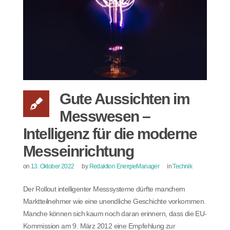
Gute Aussichten im
Messwesen –
Intelligenz für die moderne
Messeinrichtung
on
13. Oktober 2022
by
Redaktion EnergieManager
in
Technik
Der Rollout intelligenter Messsysteme dürfte manchem
Marktteilnehmer wie eine unendliche Geschichte vorkommen.
Manche können sich kaum noch daran erinnern, dass die EU-
Kommission am 9. März 2012 eine Empfehlung zur