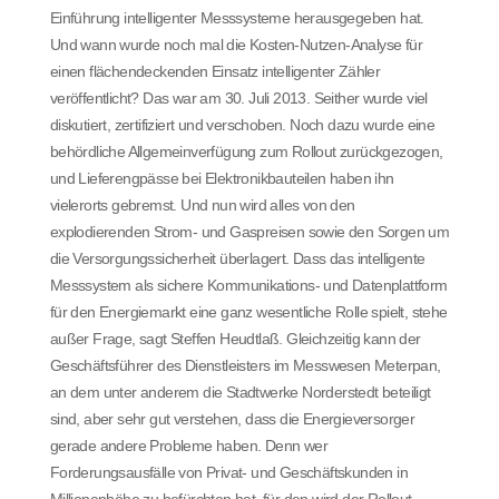
Einführung intelligenter Messsysteme herausgegeben hat.
Und wann wurde noch mal die Kosten-Nutzen-Analyse für
einen flächendeckenden Einsatz intelligenter Zähler
veröffentlicht? Das war am 30. Juli 2013. Seither wurde viel
diskutiert, zertifiziert und verschoben. Noch dazu wurde eine
behördliche Allgemeinverfügung zum Rollout zurückgezogen,
und Lieferengpässe bei Elektronikbauteilen haben ihn
vielerorts gebremst. Und nun wird alles von den
explodierenden Strom- und Gaspreisen sowie den Sorgen um
die Versorgungssicherheit überlagert. Dass das intelligente
Messsystem als sichere Kommunikations- und Datenplattform
für den Energiemarkt eine ganz wesentliche Rolle spielt, stehe
außer Frage, sagt Steffen Heudtlaß. Gleichzeitig kann der
Geschäftsführer des Dienstleisters im Messwesen Meterpan,
an dem unter anderem die Stadtwerke Norderstedt beteiligt
sind, aber sehr gut verstehen, dass die Energieversorger
gerade andere Probleme haben. Denn wer
Forderungsausfälle von Privat- und Geschäftskunden in
Millionenhöhe zu befürchten hat, für den wird der Rollout