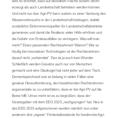
wird so errichtet, dass auf derselben Fläche sowohl Strom
erzeugt als auch Landwirtschaft betrieben werden können.
Und nicht nur das. Agri-PV kann zudem zu einer Senkung des
Wasserverbrauchs in der Landwirtschaft beitragen, stabile
zusätzliche Einkommensquellen für Landwirtschaftsbetriebe
generieren und damit die Resilienz vieler Höfe erhöhen und
die Gefahr von Ernteausfällen so verringern. Was will man
mehr? Einen passenden Rechtsrahmen! Warum? Wie so
häufig bei innovativen Technologien ist der Rechtsrahmen
darauf nicht „vorbereitet“. Das ist ja auch kein Wunder.
Schließlich werden Gesetze auch nur von Menschen
gemacht und eine Glaskugel hat nicht jeder auf dem Tisch.
Dementsprechend war es bislang in vielen Fällen eine
gewisse Herausforderung, den bestehenden Rechtsrahmen
argumentativ so zu unterfüttern, dass er der Agri-PV auf die
Beine hilft. Umso mehr ist es zu begrüßen, dass der
Gesetzgeber mit dem EEG 2023 „nachgezogen“ hat. Neu in
das EEG 2023 aufgenommen wurden nämlich nun unter
anderem drei „eigene“ Fördertatbestände für bestimmte Agri-