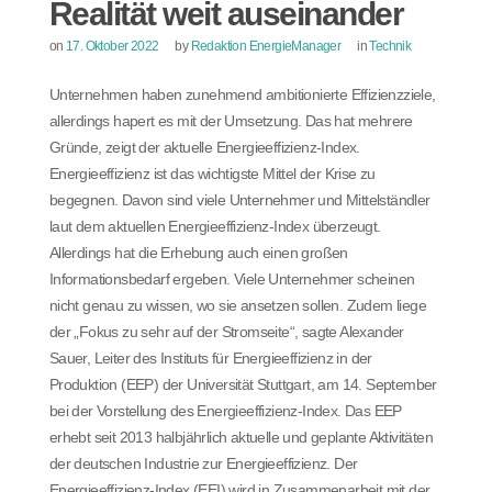
Realität weit auseinander
on
17. Oktober 2022
by
Redaktion EnergieManager
in
Technik
Unternehmen haben zunehmend ambitionierte Effizienzziele,
allerdings hapert es mit der Umsetzung. Das hat mehrere
Gründe, zeigt der aktuelle Energieeffizienz-Index.
Energieeffizienz ist das wichtigste Mittel der Krise zu
begegnen. Davon sind viele Unternehmer und Mittelständler
laut dem aktuellen Energieeffizienz-Index überzeugt.
Allerdings hat die Erhebung auch einen großen
Informationsbedarf ergeben. Viele Unternehmer scheinen
nicht genau zu wissen, wo sie ansetzen sollen. Zudem liege
der „Fokus zu sehr auf der Stromseite“, sagte Alexander
Sauer, Leiter des Instituts für Energieeffizienz in der
Produktion (EEP) der Universität Stuttgart, am 14. September
bei der Vorstellung des Energieeffizienz-Index. Das EEP
erhebt seit 2013 halbjährlich aktuelle und geplante Aktivitäten
der deutschen Industrie zur Energieeffizienz. Der
Energieeffizienz-Index (EEI) wird in Zusammenarbeit mit der