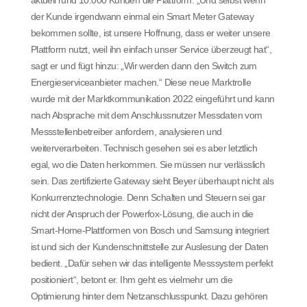
der Kunde irgendwann einmal ein Smart Meter Gateway
bekommen sollte, ist unsere Hoffnung, dass er weiter unsere
Plattform nutzt, weil ihn einfach unser Service überzeugt hat“,
sagt er und fügt hinzu: „Wir werden dann den Switch zum
Energieserviceanbieter machen.“ Diese neue Marktrolle
wurde mit der Marktkommunikation 2022 eingeführt und kann
nach Absprache mit dem Anschlussnutzer Messdaten vom
Messstellenbetreiber anfordern, analysieren und
weiterverarbeiten. Technisch gesehen sei es aber letztlich
egal, wo die Daten herkommen. Sie müssen nur verlässlich
sein. Das zertifizierte Gateway sieht Beyer überhaupt nicht als
Konkurrenztechnologie. Denn Schalten und Steuern sei gar
nicht der Anspruch der Powerfox-Lösung, die auch in die
Smart-Home-Plattformen von Bosch und Samsung integriert
ist und sich der Kundenschnittstelle zur Auslesung der Daten
bedient. „Dafür sehen wir das intelligente Messsystem perfekt
positioniert“, betont er. Ihm geht es vielmehr um die
Optimierung hinter dem Netzanschlusspunkt. Dazu gehören