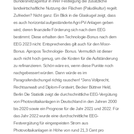
Bundesnetzagentur in ihrer Festlegung die zusätzliche
landwirtschaftliche Nutzung der Flächen (Paludikultur) regelt.
Zufrieden? Nicht ganz. Ein Blick in die Glaskugel zeigt, dass
es auch horizontal aufgeständerte Agri-PV-Anlagen geben
wird, deren finanzielle Förderung sich nach dem EEG
bestimmt. Diese erhalten den Technologie-Bonus nach dem
EEG 2023 nicht. Entsprechendes gilt auch für den Moor-
Bonus. Apropos Technologie- Bonus. Vermutlich ist dieser
auch nicht hoch genug, um die Kosten für die Aufständerung
zu refinanzieren. Schön wäre es, wenn diese Punkte noch
nachgebessert würden. Dann würde es im
Paragrafendschungel richtig rauschen! *Jens Vollprecht,
Rechtsanwalt und Diplom-Forstwirt, Becker Büttner Held,
Berlin Die Statistik zeigt die durchschnittliche EEG-Vergütung
von Photovoltaikanlagen in Deutschland in den Jahren 2000
bis 2020 sowie ein Prognose für die Jahr 2021 und 2022. Für
das Jahr 2022 wurde eine durchschnittliche EEG-
Festvergütung für eingespeisten Strom aus
Photovoltaikanlagen in Höhe von rund 21,3 Cent pro