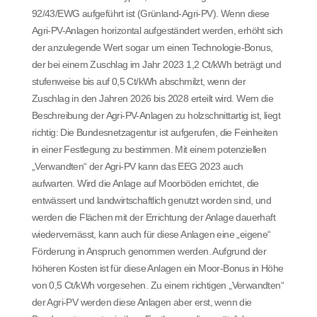
92/43/EWG aufgeführt ist (Grünland-Agri-PV). Wenn diese
Agri-PV-Anlagen horizontal aufgeständert werden, erhöht sich
der anzulegende Wert sogar um einen Technologie-Bonus,
der bei einem Zuschlag im Jahr 2023 1,2 Ct/kWh beträgt und
stufenweise bis auf 0,5 Ct/kWh abschmilzt, wenn der
Zuschlag in den Jahren 2026 bis 2028 erteilt wird. Wem die
Beschreibung der Agri-PV-Anlagen zu holzschnittartig ist, liegt
richtig: Die Bundesnetzagentur ist aufgerufen, die Feinheiten
in einer Festlegung zu bestimmen. Mit einem potenziellen
„Verwandten“ der Agri-PV kann das EEG 2023 auch
aufwarten. Wird die Anlage auf Moorböden errichtet, die
entwässert und landwirtschaftlich genutzt worden sind, und
werden die Flächen mit der Errichtung der Anlage dauerhaft
wiedervernässt, kann auch für diese Anlagen eine „eigene“
Förderung in Anspruch genommen werden. Aufgrund der
höheren Kosten ist für diese Anlagen ein Moor-Bonus in Höhe
von 0,5 Ct/kWh vorgesehen. Zu einem richtigen „Verwandten“
der Agri-PV werden diese Anlagen aber erst, wenn die