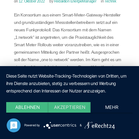
on
12. Oktober 2022
by
Redaktion EnergieManager
in
Technik
Ein Konsortium aus einem Smart-Meter-Gateway-Hersteller
und grundzuständigen Messstellenbetreibern setzt auf ein
neues Funkprotokoll. Das Konsortium mit dem Namen
„1:network“ ist angetreten, um die Praxistauglichkeit des
Smart Meter Rollouts weiter voranzutreiben, wie es in einer
gemeinsamen Mitteilung der Partner heißt. Ausgesprochen
soll der Name „one to network“ werden. Im Kern geht es um
eine „1:n-Lösung“, bei der mehrere Stromzähler über ein
Funkprotokoll an ein einziges Smart Meter Gateway
Diese Seite nutzt Website-Tracking-Technologien von Dritten, um
angebunden werden. Für die Wirtschaftlichkeit des Smart
ihre Dienste anzubieten, stetig zu verbessern und Werbung
Meter Rollouts und damit auch die Digitalisierung der
entsprechend den Interessen der Nutzer anzuzeigen.
Energiewende sei dies ein Meilenstein, heißt es weiter. Der
Smart-Meter-Gateway-Hersteller EMH Metering hat die
ABLEHNEN
AKZEPTIEREN
MEHR
Funklösung gemeinsam mit der EnBW-Verteilnetztochter
Netze BW entwickelt. Weitere Partner im Netzwerk sind die
Powered by
&
Stadtwerke Karlsruhe Netzservice sowie Stromnetz Hamburg.
Das Know-how der Partner und ihre Erfahrungen mit dem