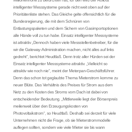
intelligenter Messsysteme gerade nicht weit oben auf der
Prioritätenliste stehen. Das Gleiche gelte offensichtlich für die
Bundesregierung, die mit dem Schnüren von
Entlastungspaketen und dem Sichern von Gasimportoptionen
alle Hände voll zu tun habe. Einsatz intelligenter Messsysteme
ist attraktiv „Dennoch haben viele Messstellenbetreiber, für die
wir die Gateway-Administration machen, nicht alles auf links
gedreht“, berichtet Heudtlaß. Denn trotz aller Hürden sei der
Einsatz intelligenter Messsysteme attraktiv. „Vielleicht so
attraktiv wie noch nie“, meint der Meterpan-Geschäftsführer.
Denn das schon tot geglaubte Thema Mieterstrom komme zu
neuer Blüte. Das Verhältnis des Preises für Strom aus dem
Netz zu den Kosten des Stroms vom Dach ist dabei von
entscheidender Bedeutung. „Mittlerweile liegt der Börsenpreis
meilenweit über den Erzeugungskosten von
Photovoltaikstrom“, so Heudtlaß. Deshalb sei derzeit für viele
Unternehmen nicht die Frage, ob sie Mieterstrommodelle
auflegen sollten, sondern wie viele Mieter sie bis wann