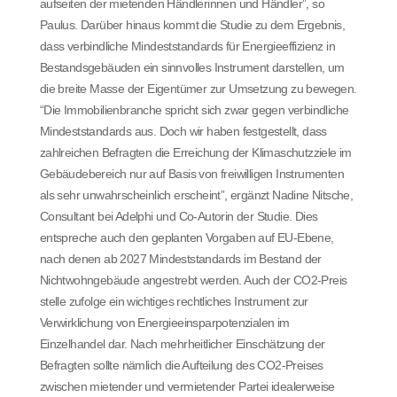
aufseiten der mietenden Händlerinnen und Händler”, so
Paulus. Darüber hinaus kommt die Studie zu dem Ergebnis,
dass verbindliche Mindeststandards für Energieeffizienz in
Bestandsgebäuden ein sinnvolles Instrument darstellen, um
die breite Masse der Eigentümer zur Umsetzung zu bewegen.
“Die Immobilienbranche spricht sich zwar gegen verbindliche
Mindeststandards aus. Doch wir haben festgestellt, dass
zahlreichen Befragten die Erreichung der Klimaschutzziele im
Gebäudebereich nur auf Basis von freiwilligen Instrumenten
als sehr unwahrscheinlich erscheint”, ergänzt Nadine Nitsche,
Consultant bei Adelphi und Co-Autorin der Studie. Dies
entspreche auch den geplanten Vorgaben auf EU-Ebene,
nach denen ab 2027 Mindeststandards im Bestand der
Nichtwohngebäude angestrebt werden. Auch der CO2-Preis
stelle zufolge ein wichtiges rechtliches Instrument zur
Verwirklichung von Energieeinsparpotenzialen im
Einzelhandel dar. Nach mehrheitlicher Einschätzung der
Befragten sollte nämlich die Aufteilung des CO2-Preises
zwischen mietender und vermietender Partei idealerweise