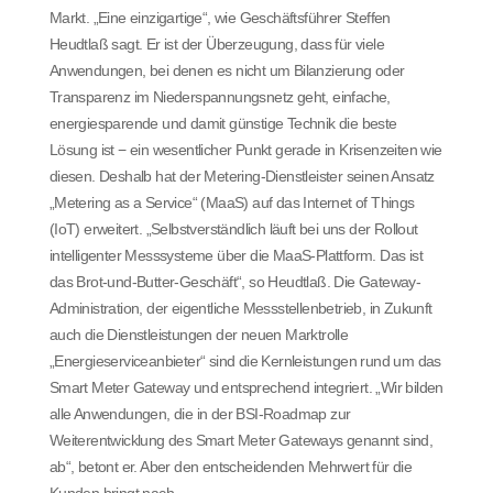
Markt. „Eine einzigartige“, wie Geschäftsführer Steffen
Heudtlaß sagt. Er ist der Überzeugung, dass für viele
Anwendungen, bei denen es nicht um Bilanzierung oder
Transparenz im Niederspannungsnetz geht, einfache,
energiesparende und damit günstige Technik die beste
Lösung ist − ein wesentlicher Punkt gerade in Krisenzeiten wie
diesen. Deshalb hat der Metering-Dienstleister seinen Ansatz
„Metering as a Service“ (MaaS) auf das Internet of Things
(IoT) erweitert. „Selbstverständlich läuft bei uns der Rollout
intelligenter Messsysteme über die MaaS-Plattform. Das ist
das Brot-und-Butter-Geschäft“, so Heudtlaß. Die Gateway-
Administration, der eigentliche Messstellenbetrieb, in Zukunft
auch die Dienstleistungen der neuen Marktrolle
„Energieserviceanbieter“ sind die Kernleistungen rund um das
Smart Meter Gateway und entsprechend integriert. „Wir bilden
alle Anwendungen, die in der BSI-Roadmap zur
Weiterentwicklung des Smart Meter Gateways genannt sind,
ab“, betont er. Aber den entscheidenden Mehrwert für die
Kunden bringt nach..