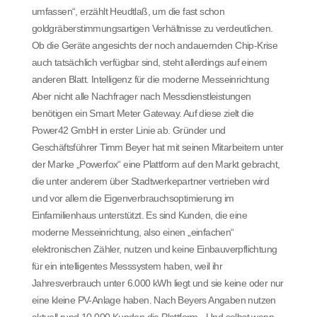
umfassen“, erzählt Heudtlaß, um die fast schon
goldgräberstimmungsartigen Verhältnisse zu verdeutlichen.
Ob die Geräte angesichts der noch andauernden Chip-Krise
auch tatsächlich verfügbar sind, steht allerdings auf einem
anderen Blatt. Intelligenz für die moderne Messeinrichtung
Aber nicht alle Nachfrager nach Messdienstleistungen
benötigen ein Smart Meter Gateway. Auf diese zielt die
Power42 GmbH in erster Linie ab. Gründer und
Geschäftsführer Timm Beyer hat mit seinen Mitarbeitern unter
der Marke „Powerfox“ eine Plattform auf den Markt gebracht,
die unter anderem über Stadtwerkepartner vertrieben wird
und vor allem die Eigenverbrauchsoptimierung im
Einfamilienhaus unterstützt. Es sind Kunden, die eine
moderne Messeinrichtung, also einen „einfachen“
elektronischen Zähler, nutzen und keine Einbauverpflichtung
für ein intelligentes Messsystem haben, weil ihr
Jahresverbrauch unter 6.000 kWh liegt und sie keine oder nur
eine kleine PV-Anlage haben. Nach Beyers Angaben nutzen
aktuell rund 10.000 Kunden die Plattform. „Und selbst wenn