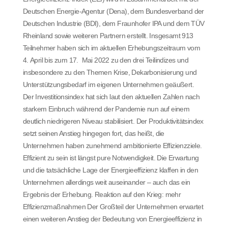
Deutschen Energie-Agentur (Dena), dem Bundesverband der
Deutschen Industrie (BDI), dem Fraunhofer IPA und dem TÜV
Rheinland sowie weiteren Partnern erstellt. Insgesamt 913
Teilnehmer haben sich im aktuellen Erhebungszeitraum vom
4. April bis zum 17. Mai 2022 zu den drei Teilindizes und
insbesondere zu den Themen Krise, Dekarbonisierung und
Unterstützungsbedarf im eigenen Unternehmen geäußert.
Der Investitionsindex hat sich laut den aktuellen Zahlen nach
starkem Einbruch während der Pandemie nun auf einem
deutlich niedrigeren Niveau stabilisiert. Der Produktivitätsindex
setzt seinen Anstieg hingegen fort, das heißt, die
Unternehmen haben zunehmend ambitionierte Effizienzziele.
Effizient zu sein ist längst pure Notwendigkeit. Die Erwartung
und die tatsächliche Lage der Energieeffizienz klaffen in den
Unternehmen allerdings weit auseinander – auch das ein
Ergebnis der Erhebung. Reaktion auf den Krieg: mehr
Effizienzmaßnahmen Der Großteil der Unternehmen erwartet
einen weiteren Anstieg der Bedeutung von Energieeffizienz in