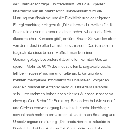
der Energienachfrage “uninteressant” Was die Experten
überrascht hat: Als mehrheitlich uninteressant wird die
Nutzung von Abwärme und die Flexibilisierung der eigenen
Energienachfrage eingestuft. „Dies überrascht, weil es für die
Potentiale dieser Instrumente einen hohen wissenschaftlich-
ökonomischen Konsens gibt“, erklärte Sauer. Sie werden aber
von der Industrie offenbar nicht erschlossen. Das ist insofern
tragisch, da diese beiden Maßnahmen bei einer
Gasmangellage besonders dabei helfen könnten Gas zu
sparen: Mehr als 60 % des industriellen Energieverbrauchs
fällt bei (Prozess-)wärme und Kälte an. Erklärung dafür
könnten mangelnde Information zu Potentialen, Vorgehen
oder ein Mangel an entsprechend qualifiziertem Personal
sein. Unternehmen haben nach eigener Aussage insgesamt
einen großen Bedarf für Beratung. Besonders bei Wasserstoff
und Gleichstromversorgung besteht eine hohe Nachfrage
sowohl nach mehr Informationen als auch nach Beratung und
Umsetzungsunterstützung. „Die produzierende Industrie in
Deutschland ist bereit, ihren Teil für eine klimaneutrale