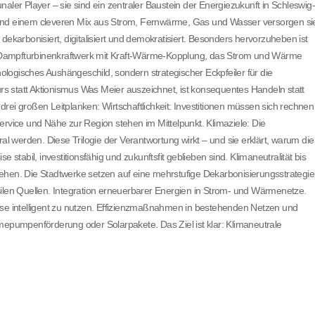
aler Player – sie sind ein zentraler Baustein der Energiezukunft in Schleswig
 und einem cleveren Mix aus Strom, Fernwärme, Gas und Wasser versorgen si
arbonisiert, digitalisiert und demokratisiert. Besonders hervorzuheben ist
 Dampfturbinenkraftwerk mit Kraft-Wärme-Kopplung, das Strom und Wärme
nologisches Aushängeschild, sondern strategischer Eckpfeiler für die
 statt Aktionismus Was Meier auszeichnet, ist konsequentes Handeln statt
n drei großen Leitplanken: Wirtschaftlichkeit: Investitionen müssen sich rechnen
ervice und Nähe zur Region stehen im Mittelpunkt. Klimaziele: Die
ral werden. Diese Trilogie der Verantwortung wirkt – und sie erklärt, warum die
 stabil, investitionsfähig und zukunftsfit geblieben sind. Klimaneutralität bis
ehen. Die Stadtwerke setzen auf eine mehrstufige Dekarbonisierungsstrategie
en Quellen. Integration erneuerbarer Energien in Strom- und Wärmenetze.
 intelligent zu nutzen. Effizienzmaßnahmen in bestehenden Netzen und
pumpenförderung oder Solarpakete. Das Ziel ist klar: Klimaneutrale