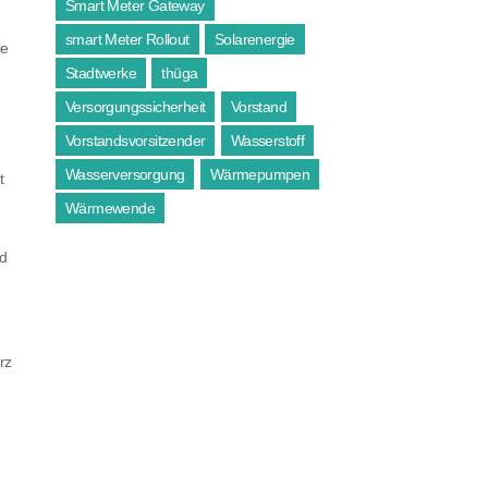
Smart Meter Gateway
smart Meter Rollout
Solarenergie
ie
Stadtwerke
thüga
Versorgungssicherheit
Vorstand
Vorstandsvorsitzender
Wasserstoff
Wasserversorgung
Wärmepumpen
t
Wärmewende
nd
rz