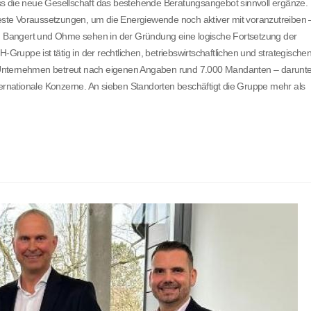
ss die neue Gesellschaft das bestehende Beratungsangebot sinnvoll ergänze.
 beste Voraussetzungen, um die Energiewende noch aktiver mit voranzutreiben 
uch Bangert und Ohme sehen in der Gründung eine logische Fortsetzung der
uppe ist tätig in der rechtlichen, betriebswirtschaftlichen und strategische
Das Unternehmen betreut nach eigenen Angaben rund 7.000 Mandanten – darunte
nationale Konzerne. An sieben Standorten beschäftigt die Gruppe mehr als