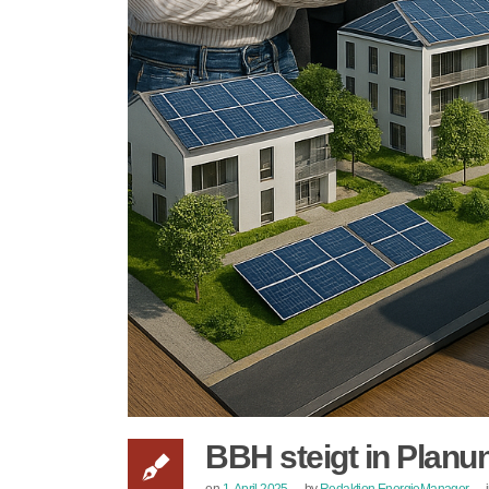
BBH steigt in Planu
on
1. April 2025
by
Redaktion EnergieManager