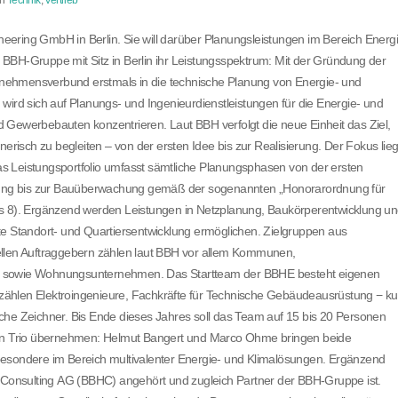
ering GmbH in Berlin. Sie will darüber Planungsleistungen im Bereich Energ
ie BBH-Gruppe mit Sitz in Berlin ihr Leistungsspektrum: Mit der Gründung der
nehmensverbund erstmals in die technische Planung von Energie- und
wird sich auf Planungs- und Ingenieurdienstleistungen für die Energie- und
 Gewerbebauten konzentrieren. Laut BBH verfolgt die neue Einheit das Ziel,
isch zu begleiten – von der ersten Idee bis zur Realisierung. Der Fokus lieg
s Leistungsportfolio umfasst sämtliche Planungsphasen von der ersten
ung bis zur Bauüberwachung gemäß der sogenannten „Honorarordnung für
is 8). Ergänzend werden Leistungen in Netzplanung, Baukörperentwicklung u
te Standort- und Quartiersentwicklung ermöglichen. Zielgruppen aus
len Auftraggebern zählen laut BBH vor allem Kommunen,
er sowie Wohnungsunternehmen. Das Startteam der BBHE besteht eigenen
ählen Elektroingenieure, Fachkräfte für Technische Gebäudeausrüstung − ku
che Zeichner. Bis Ende dieses Jahres soll das Team auf 15 bis 20 Personen
 ein Trio übernehmen: Helmut Bangert und Marco Ohme bringen beide
besondere im Bereich multivalenter Energie- und Klimalösungen. Ergänzend
onsulting AG (BBHC) angehört und zugleich Partner der BBH-Gruppe ist.