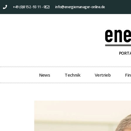
+49 (0)8152 -93 11 - 0
info@energiemanager-online.de
PORTA
News
Technik
Vertrieb
Fi