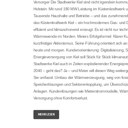
Versorger Die Stadtwerke Kiel sind nicht irgendein kommun
Holstein. Mit rund 190 MW Leistung im Küstenkraftwerk
Tausende Haushalte und Betriebe – und das zunehmend dek
das Küstenkraftwerk Kiel – ein hochmodernes Gas- und
effizient und klimaschonend erzeugt. Es ist nicht nur tech
Wärmewende im Norden. Meiers Erfolgsformel: Klarer Kurs
kurzfristiger Aktionismus. Seine Führung orientiert sich a
heute und morgen. Kundenorientierung: Digitalisierung, S
Energieversorgung von Kiel soll Stück für Stück klimaneut
Stadtwerke Kiel auch in Zeiten explodierender Energiepreise
2040 – geht das? Ja – und Meier will diesen Weg weiterg
Sie umfasst: Umbau der Wärmeerzeugung, weg von fossil
Speicherlösungen und Sektorenkopplung, um Überschüsse
Anlagen. Kundenlösungen wie Mieterstrommodelle, Wärme
Versorgung ohne Komfortverlust.
MEHR LESEN