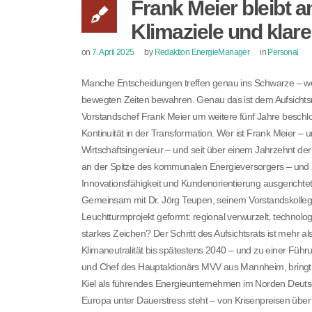
Frank Meier bleibt an
Klimaziele und klare
on
7. April 2025
by
Redaktion EnergieManager
in
Personal
Manche Entscheidungen treffen genau ins Schwarze – weil 
bewegten Zeiten bewahren. Genau das ist dem Aufsichtsra
Vorstandschef Frank Meier um weitere fünf Jahre beschloss
Kontinuität in der Transformation. Wer ist Frank Meier –
Wirtschaftsingenieur – und seit über einem Jahrzehnt der 
an der Spitze des kommunalen Energieversorgers – und h
Innovationsfähigkeit und Kundenorientierung ausgerichtet.
Gemeinsam mit Dr. Jörg Teupen, seinem Vorstandskollegen
Leuchtturmprojekt geformt: regional verwurzelt, technolog
starkes Zeichen? Der Schritt des Aufsichtsrats ist mehr als
Klimaneutralität bis spätestens 2040 – und zu einer Führu
und Chef des Hauptaktionärs MVV aus Mannheim, bringt 
Kiel als führendes Energieunternehmen im Norden Deutschl
Europa unter Dauerstress steht – von Krisenpreisen übe