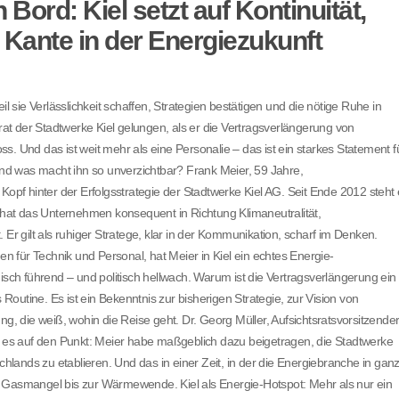
 Bord: Kiel setzt auf Kontinuität,
 Kante in der Energiezukunft
sie Verlässlichkeit schaffen, Strategien bestätigen und die nötige Ruhe in
t der Stadtwerke Kiel gelungen, als er die Vertragsverlängerung von
. Und das ist weit mehr als eine Personalie – das ist ein starkes Statement f
 und was macht ihn so unverzichtbar? Frank Meier, 59 Jahre,
Kopf hinter der Erfolgsstrategie der Stadtwerke Kiel AG. Seit Ende 2012 steht 
at das Unternehmen konsequent in Richtung Klimaneutralität,
 Er gilt als ruhiger Stratege, klar in der Kommunikation, scharf im Denken.
 für Technik und Personal, hat Meier in Kiel ein echtes Energie-
isch führend – und politisch hellwach. Warum ist die Vertragsverlängerung ein
 Routine. Es ist ein Bekenntnis zur bisherigen Strategie, zur Vision von
ng, die weiß, wohin die Reise geht. Dr. Georg Müller, Aufsichtsratsvorsitzende
es auf den Punkt: Meier habe maßgeblich dazu beigetragen, die Stadtwerke
ands zu etablieren. Und das in einer Zeit, in der die Energiebranche in gan
r Gasmangel bis zur Wärmewende. Kiel als Energie-Hotspot: Mehr als nur ein