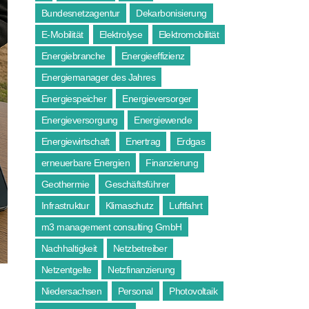
Bundesnetzagentur
Dekarbonisierung
E-Mobilität
Elektrolyse
Elektromobilität
Energiebranche
Energieeffizienz
Energiemanager des Jahres
Energiespeicher
Energieversorger
Energieversorgung
Energiewende
Energiewirtschaft
Enertrag
Erdgas
erneuerbare Energien
Finanzierung
Geothermie
Geschäftsführer
Infrastruktur
Klimaschutz
Luftfahrt
m3 management consulting GmbH
Nachhaltigkeit
Netzbetreiber
Netzentgelte
Netzfinanzierung
Niedersachsen
Personal
Photovoltaik