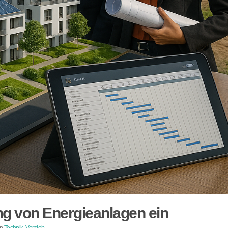
ng von Energieanlagen ein
in
Technik
,
Vertrieb