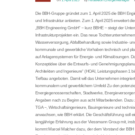
Die BBH-Gruppe gründet zum 1. April 2025 die BBH Engine
und Infrastruktur anbieten. Zum 1. April 2025 erweitert d
„BBH Engineering GmbH“ − kurz BBHE − steigt der Unter
Infrastrukturprojekten ein. Das neue Tochterunternehmen 
Wasserversorgung, Abfallbehandlung sowie Industrie- und
kommunale und gewerbliche Vorhaben technisch und planer
auf Anlagensystemen für Energie- und Klimalösungen. Da
Konzeptidee über die Entwurfs- und Genehmigungsplan
Architekten und Ingenieure“ (HOAI, Leistungsphasen 1 b
Tiefbau angeboten. Damit will das Unternehmen integrier
kommunalem und gewerblichem Umfeld Zu den potenziel
Energiegenossenschaften, Stadtwerke, Energieversorg
Angaben nach zu Beginn aus acht Mitarbeitenden. Dazu z
TGA −, Wirtschaftsingenieure, Bauingenieure und technis
anwachsen, wie BBH erklärt. Die Geschäftsführung soll
langjährige Erfahrung aus der Viessmann Group mit, ins
kommt Marcel Malcher dazu, der dem Vorstand der BBH C