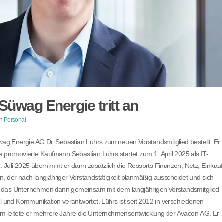
Süwag Energie tritt an
in
Personal
üwag Energie AG Dr. Sebastian Lührs zum neuen Vorstandsmitglied bestellt. Er
e promovierte Kaufmann Sebastian Lührs startet zum 1. April 2025 als IT-
 Juli 2025 übernimmt er dann zusätzlich die Ressorts Finanzen, Netz, Einkauf
, der nach langjähriger Vorstandstätigkeit planmäßig ausscheidet und sich
t das Unternehmen dann gemeinsam mit dem langjährigen Vorstandsmitglied
al und Kommunikation verantwortet. Lührs ist seit 2012 in verschiedenen
em leitete er mehrere Jahre die Unternehmensentwicklung der Avacon AG. Er