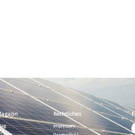
Magazin
Rechtliches
F
lag
Impressum
Daten
Datenschutz