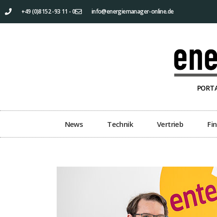
+49 (0)8152 -93 11 - 0
info@energiemanager-online.de
PORTA
News
Technik
Vertrieb
Fi