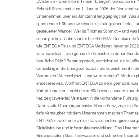
„Weiter so – aber bitte mit neuer Energie“. Genau so 
Schmidt übernimmt zum 1. Januar 2026 den Vorstandsvorsit
Unternehmen über ein Jahrzehnt lang geprägt hat. Was auf
spannender Führungswechsel mit strategischer Tiefe – un
gesteuerter Wandel. Wer ist Thomas Schmidt – und was br
schon gar kein Unbekannter bei ENTEGA. Der studierte 
wie ENTEGA Plus und ENTEGA Medianet, bevor er 2022 in d
verantwortlich – also genau die Bereiche, in denen Kunde
berufliche DNA? Beratungsstark, vertriebsnah, digital aff
Consulting in die Energiewirtschaft führte, zeichnen ihn
Warum der Wechsel jetzt – und warum intern? Mit dem 
endet eine Ära. Wolff hat ENTEGA zu dem gemacht, was e
Vorbildcharakter – nicht nur in Südhessen, sondern bund
hat, zeigt zweierlei: Vertrauen in die vorhandene Führun
Darmstadts Oberbürgermeister Hanno Benz, zugleich Aufsic
tiefe Vertrautheit mit dem Unternehmen machen Thomas
ENTEGA ist weit mehr als ein klassischer Energieversorger
Digitalisierung und Infrastrukturentwicklung. Das Unte
klimaneutralem Gas, Trinkwasser und schnellem Internet