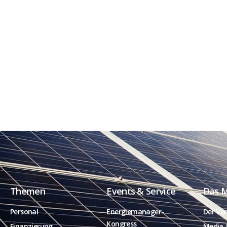
Themen
Events & Service
Das 
Personal
Energiemanager-
Der Ver
Kongress
Finanzierung
Media-