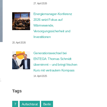
27. April 2026
Energiemanager-Konferenz
2026 setzt Fokus auf
Wärmewende,
Versorgungssicherheit und
Investitionen
20. April 2026
Generationswechsel bei
ENTEGA: Thomas Schmidt
übernimmt – und bringt frischen
Kurs mit vertrautem Kompass
14. April 2025
,
Tags
7
Aufsichtsrat
Berlin