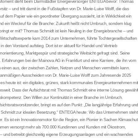
ein Moment steht beim Darmstädter Energieversorger ENTEGA bevor: Thomas
z – und tritt damit in die Fußstapfen von Dr. Marie-Luise Wolff, die das
 dem Papier wie ein geordneter Übergang aussieht, ist in Wirklichkeit ein
d ein Weckruf für die Branche: Zukunft heißt nicht Umbruch, sondern klug
ingt er mit? Thomas Schmidt ist kein Neuling in der Energiebranche – und
Wirtschaftsexperte kam 2014 zum Unternehmen, führte Tochtergesellschaften
en Vorstand aufstieg. Dort ist er aktuell für Handel und Vertrieb
norientierung, Marktgespür und strategische Weitsicht gefragt sind. Seine
in. Erfahrungen bei der Mainova AG in Frankfurt und eine Karriere, die ihn vom
 als einen aus, der zwischen Zahlen, Netzen und Menschen vermitteln kann.
planmäßigen Ausscheiden von Dr. Marie-Luise Wolff zum Jahresende 2025
s heute ist: ein digitales, grünes, stark kommunales Energieunternehmen mi
esweit. Dass der Aufsichtsrat mit Thomas Schmidt eine interne Lösung gewähl
gskompetenz. Den Willen zur Kontinuität in einer Branche im Umbruch.
htsratsvorsitzender, bringt es auf den Punkt: „Die langjährige Erfahrung un
 Schmidt zur idealen Besetzung.“ ENTEGA heute: Wo das Unternehmen steht
. Es ist ein Innovationsmotor für die Region, ein Pionier in Sachen Klimaschut
rnehmen versorgt mehr als 700.000 Kundinnen und Kunden mit Ökostrom,
 – und betreibt gleichzeitig eigene Erzeugungsanlagen und ein wachsendes