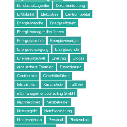
Bundesnetzagentur
Dekarbonisierung
E-Mobilität
Elektrolyse
Elektromobilität
Energiebranche
Energieeffizienz
Energiemanager des Jahres
Energiespeicher
Energieversorger
Energieversorgung
Energiewende
Energiewirtschaft
Enertrag
Erdgas
erneuerbare Energien
Finanzierung
Geothermie
Geschäftsführer
Infrastruktur
Klimaschutz
Luftfahrt
m3 management consulting GmbH
Nachhaltigkeit
Netzbetreiber
Netzentgelte
Netzfinanzierung
Niedersachsen
Personal
Photovoltaik