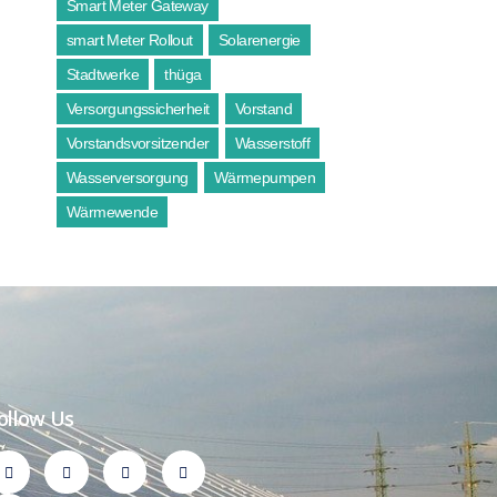
Smart Meter Gateway
smart Meter Rollout
Solarenergie
Stadtwerke
thüga
Versorgungssicherheit
Vorstand
Vorstandsvorsitzender
Wasserstoff
Wasserversorgung
Wärmepumpen
Wärmewende
ollow Us