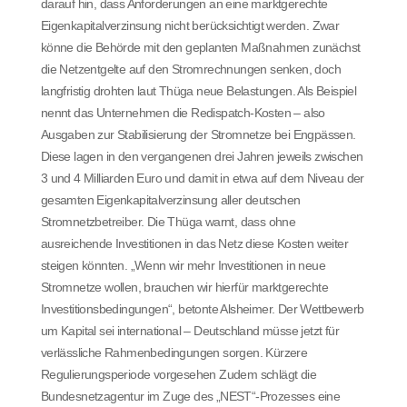
darauf hin, dass Anforderungen an eine marktgerechte
Eigenkapitalverzinsung nicht berücksichtigt werden. Zwar
könne die Behörde mit den geplanten Maßnahmen zunächst
die Netzentgelte auf den Stromrechnungen senken, doch
langfristig drohten laut Thüga neue Belastungen. Als Beispiel
nennt das Unternehmen die Redispatch-Kosten – also
Ausgaben zur Stabilisierung der Stromnetze bei Engpässen.
Diese lagen in den vergangenen drei Jahren jeweils zwischen
3 und 4 Milliarden Euro und damit in etwa auf dem Niveau der
gesamten Eigenkapitalverzinsung aller deutschen
Stromnetzbetreiber. Die Thüga warnt, dass ohne
ausreichende Investitionen in das Netz diese Kosten weiter
steigen könnten. „Wenn wir mehr Investitionen in neue
Stromnetze wollen, brauchen wir hierfür marktgerechte
Investitionsbedingungen“, betonte Alsheimer. Der Wettbewerb
um Kapital sei international – Deutschland müsse jetzt für
verlässliche Rahmenbedingungen sorgen. Kürzere
Regulierungsperiode vorgesehen Zudem schlägt die
Bundesnetzagentur im Zuge des „NEST“-Prozesses eine