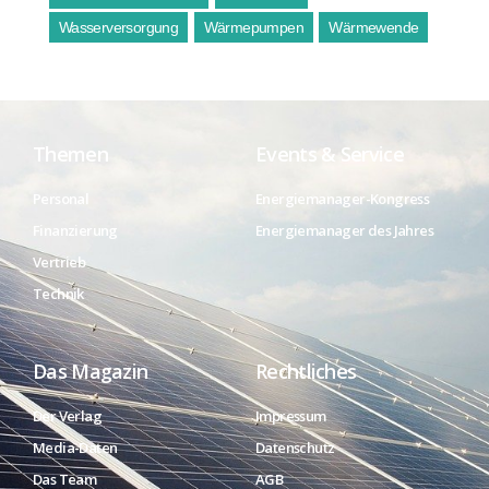
Wasserversorgung
Wärmepumpen
Wärmewende
Themen
Events & Service
Personal
Energiemanager-Kongress
Finanzierung
Energiemanager des Jahres
Vertrieb
Technik
Das Magazin
Rechtliches
Der Verlag
Impressum
Media-Daten
Datenschutz
Das Team
AGB