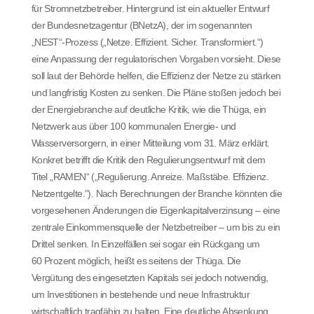
für Stromnetzbetreiber. Hintergrund ist ein aktueller Entwurf
der Bundesnetzagentur (BNetzA), der im sogenannten
„NEST“-Prozess („Netze. Effizient. Sicher. Transformiert.“)
eine Anpassung der regulatorischen Vorgaben vorsieht. Diese
soll laut der Behörde helfen, die Effizienz der Netze zu stärken
und langfristig Kosten zu senken. Die Pläne stoßen jedoch bei
der Energiebranche auf deutliche Kritik, wie die Thüga, ein
Netzwerk aus über 100 kommunalen Energie- und
Wasserversorgern, in einer Mitteilung vom 31. März erklärt.
Konkret betrifft die Kritik den Regulierungsentwurf mit dem
Titel „RAMEN“ („Regulierung. Anreize. Maßstäbe. Effizienz.
Netzentgelte.“). Nach Berechnungen der Branche könnten die
vorgesehenen Änderungen die Eigenkapitalverzinsung – eine
zentrale Einkommensquelle der Netzbetreiber – um bis zu ein
Drittel senken. In Einzelfällen sei sogar ein Rückgang um
60 Prozent möglich, heißt es seitens der Thüga. Die
Vergütung des eingesetzten Kapitals sei jedoch notwendig,
um Investitionen in bestehende und neue Infrastruktur
wirtschaftlich tragfähig zu halten. Eine deutliche Absenkung