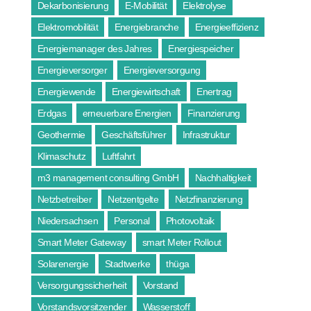
Dekarbonisierung
E-Mobilität
Elektrolyse
Elektromobilität
Energiebranche
Energieeffizienz
Energiemanager des Jahres
Energiespeicher
Energieversorger
Energieversorgung
Energiewende
Energiewirtschaft
Enertrag
Erdgas
erneuerbare Energien
Finanzierung
Geothermie
Geschäftsführer
Infrastruktur
Klimaschutz
Luftfahrt
m3 management consulting GmbH
Nachhaltigkeit
Netzbetreiber
Netzentgelte
Netzfinanzierung
Niedersachsen
Personal
Photovoltaik
Smart Meter Gateway
smart Meter Rollout
Solarenergie
Stadtwerke
thüga
Versorgungssicherheit
Vorstand
Vorstandsvorsitzender
Wasserstoff