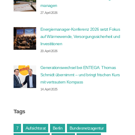
managen
27. April 2026
Energiemanager-Konferenz 2026 setzt Fokus
auf Wärmewende, Versorgungssicherheit und
Investitionen
20. April 2026
Generationswechsel bei ENTEGA: Thomas
Schmidt übernimmt – und bringt frischen Kurs
mit vertrautem Kompass
14. April 2025
Tags
7
Aufsichtsrat
Berlin
Bundesnetzagentur