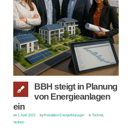
BBH steigt in Planung
von Energieanlagen
ein
on
1. April 2025
by
Redaktion EnergieManager
in
Technik
,
Vertrieb