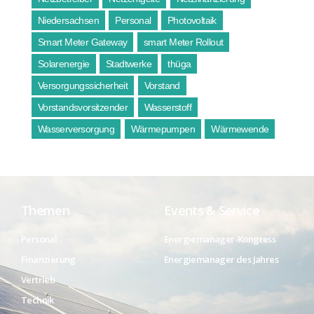
Niedersachsen
Personal
Photovoltaik
Smart Meter Gateway
smart Meter Rollout
Solarenergie
Stadtwerke
thüga
Versorgungssicherheit
Vorstand
Vorstandsvorsitzender
Wasserstoff
Wasserversorgung
Wärmepumpen
Wärmewende
Themen
Events & Service
Personal
Energiemanager-Kongress
Finanzierung
Energiemanager des Jahres
Vertrieb
Technik