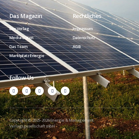
Das Magazin
Rechtliches
Der Verlag
Impressum
Media-Daten
Datenschutz
Das Team
AGB
Marktplatz Energie
Follow Us
Copyright © 2025-2026 Energie & Management
Verlagsgesellschaft mbH