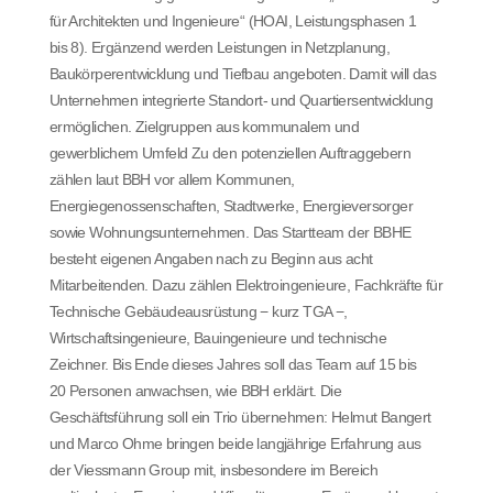
für Architekten und Ingenieure“ (HOAI, Leistungsphasen 1
bis 8). Ergänzend werden Leistungen in Netzplanung,
Baukörperentwicklung und Tiefbau angeboten. Damit will das
Unternehmen integrierte Standort- und Quartiersentwicklung
ermöglichen. Zielgruppen aus kommunalem und
gewerblichem Umfeld Zu den potenziellen Auftraggebern
zählen laut BBH vor allem Kommunen,
Energiegenossenschaften, Stadtwerke, Energieversorger
sowie Wohnungsunternehmen. Das Startteam der BBHE
besteht eigenen Angaben nach zu Beginn aus acht
Mitarbeitenden. Dazu zählen Elektroingenieure, Fachkräfte für
Technische Gebäudeausrüstung − kurz TGA −,
Wirtschaftsingenieure, Bauingenieure und technische
Zeichner. Bis Ende dieses Jahres soll das Team auf 15 bis
20 Personen anwachsen, wie BBH erklärt. Die
Geschäftsführung soll ein Trio übernehmen: Helmut Bangert
und Marco Ohme bringen beide langjährige Erfahrung aus
der Viessmann Group mit, insbesondere im Bereich