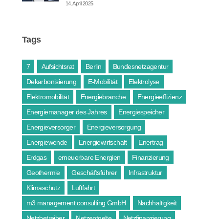
14. April 2025
Tags
7
Aufsichtsrat
Berlin
Bundesnetzagentur
Dekarbonisierung
E-Mobilität
Elektrolyse
Elektromobilität
Energiebranche
Energieeffizienz
Energiemanager des Jahres
Energiespeicher
Energieversorger
Energieversorgung
Energiewende
Energiewirtschaft
Enertrag
Erdgas
erneuerbare Energien
Finanzierung
Geothermie
Geschäftsführer
Infrastruktur
Klimaschutz
Luftfahrt
m3 management consulting GmbH
Nachhaltigkeit
Netzbetreiber
Netzentgelte
Netzfinanzierung