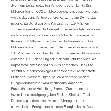
„Northern Lights“ getauften Vorhabens sollen künftig fünf
Millionen Tonnen CO2 am Meeresgrund eingelagert werden,
wie die das Joint-Venture der drei Konzerne am Donnerstag
mitteilte. Zunächst war eine Kapazität von 1,5 Millionen
Tonnen vorgesehen. Die Energiekonzerne kündigten nun eine
weitere Investition in Höhe von 7,5 Milliarden norwegischer
Kronen (660 Millionen Euro) an, um die Kapazität von fünf
Millionen Tonnen zu erreichen. In der Investitionssumme sind
131 Millionen Euro an Beihilfen der Europäischen Kommission
enthalten. Die Einlagerung soll in diesem Jahr beginnen, die
Kapazitätsausweitung soll bis 2028 geschehen. Das CO2
stammt aus Industrieanlagen in besonders CO2-intensiven
Branchen. „Northern Lights“ hat etwa Verträge mit dem
Düngemittelhersteller Yara International oder dem
Baustoffhersteller Heidelberg Zement. Zusammen mit der
Investitionsankündigung gaben Equinor, Shell und Total am
Donnerstag zudem einen weiteren Vertrag mit dem
schwedischen Energieunternehmen Exergi bekannt. Das