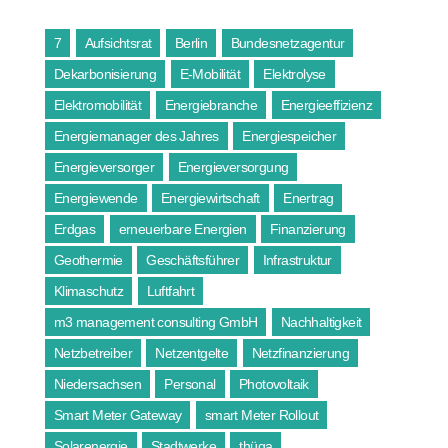
7
Aufsichtsrat
Berlin
Bundesnetzagentur
Dekarbonisierung
E-Mobilität
Elektrolyse
Elektromobilität
Energiebranche
Energieeffizienz
Energiemanager des Jahres
Energiespeicher
Energieversorger
Energieversorgung
Energiewende
Energiewirtschaft
Enertrag
Erdgas
erneuerbare Energien
Finanzierung
Geothermie
Geschäftsführer
Infrastruktur
Klimaschutz
Luftfahrt
m3 management consulting GmbH
Nachhaltigkeit
Netzbetreiber
Netzentgelte
Netzfinanzierung
Niedersachsen
Personal
Photovoltaik
Smart Meter Gateway
smart Meter Rollout
Solarenergie
Stadtwerke
thüga