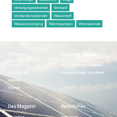
Versorgungssicherheit
Vorstand
Vorstandsvorsitzender
Wasserstoff
Wasserversorgung
Wärmepumpen
Wärmewende
Themen
Events & Service
Personal
Energiemanager-Kongress
Finanzierung
Energiemanager des Jahres
Vertrieb
Technik
Das Magazin
Rechtliches
Der Verlag
Impressum