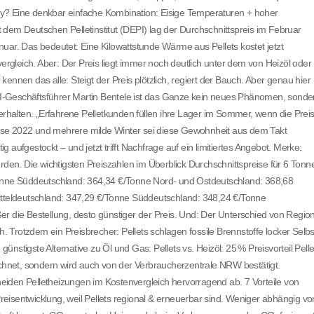
ally? Eine denkbar einfache Kombination: Eisige Temperaturen + hoher
dem Deutschen Pelletinstitut (DEPI) lag der Durchschnittspreis im Februar
uar. Das bedeutet: Eine Kilowattstunde Wärme aus Pellets kostet jetzt
vergleich. Aber: Der Preis liegt immer noch deutlich unter dem von Heizöl oder
r kennen das alle: Steigt der Preis plötzlich, regiert der Bauch. Aber genau hier
DEPI-Geschäftsführer Martin Bentele ist das Ganze kein neues Phänomen, sonde
Verhalten. „Erfahrene Pelletkunden füllen ihre Lager im Sommer, wenn die Prei
ekrise 2022 und mehrere milde Winter sei diese Gewohnheit aus dem Takt
ig aufgestockt – und jetzt trifft Nachfrage auf ein limitiertes Angebot. Merke:
rden. Die wichtigsten Preiszahlen im Überblick Durchschnittspreise für 6 Tonn
Tonne Süddeutschland: 364,34 €/Tonne Nord- und Ostdeutschland: 368,68
eldeutschland: 347,29 €/Tonne Süddeutschland: 348,24 €/Tonne
er die Bestellung, desto günstiger der Preis. Und: Der Unterschied von Regio
h. Trotzdem ein Preisbrecher: Pellets schlagen fossile Brennstoffe locker Selbs
 günstigste Alternative zu Öl und Gas: Pellets vs. Heizöl: 25 % Preisvorteil Pelle
echnet, sondern wird auch von der Verbraucherzentrale NRW bestätigt.
iden Pelletheizungen im Kostenvergleich hervorragend ab. 7 Vorteile von
 Preisentwicklung, weil Pellets regional & erneuerbar sind. Weniger abhängig vo