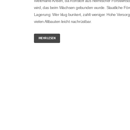
Weltmarkt-Krisen, da Rohstoff aus heimischer Forstwirts
wird, das beim Wachsen gebunden wurde. Staatliche För
Lagerung: Wer klug bunkert, zahlt weniger. Hohe Versorgu
vielen Altbauten leicht nachrüstbar.
MEHR LESEN