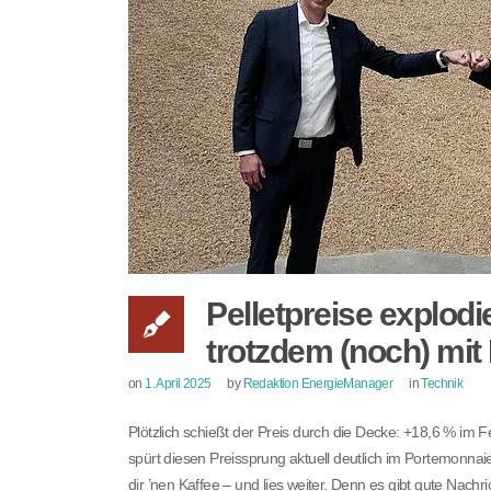
Pelletpreise explod
trotzdem (noch) mit 
on
1. April 2025
by
Redaktion EnergieManager
in
Technik
Plötzlich schießt der Preis durch die Decke: +18,6 % im F
spürt diesen Preissprung aktuell deutlich im Portemonnaie
dir ’nen Kaffee – und lies weiter. Denn es gibt gute Nachr