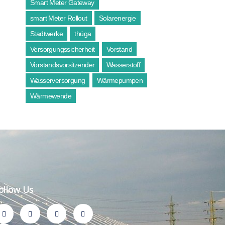
Smart Meter Gateway
smart Meter Rollout
Solarenergie
Stadtwerke
thüga
Versorgungssicherheit
Vorstand
Vorstandsvorsitzender
Wasserstoff
Wasserversorgung
Wärmepumpen
Wärmewende
ollow Us