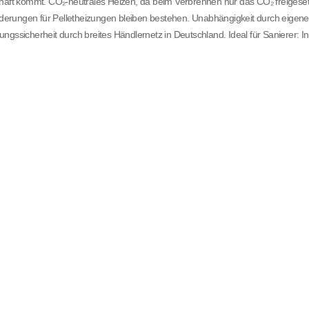
chaft kommt. CO₂-neutrales Heizen, da beim Verbrennen nur das CO₂ freigeset
derungen für Pelletheizungen bleiben bestehen. Unabhängigkeit durch eigene
ngssicherheit durch breites Händlernetz in Deutschland. Ideal für Sanierer: In