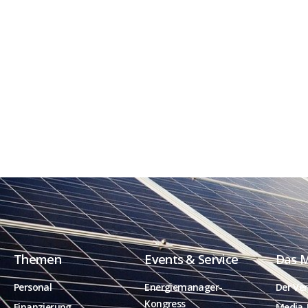
Themen
Events & Service
Das 
Personal
Energiemanager-
Der Ver
Kongress
Finanzierung
Media-