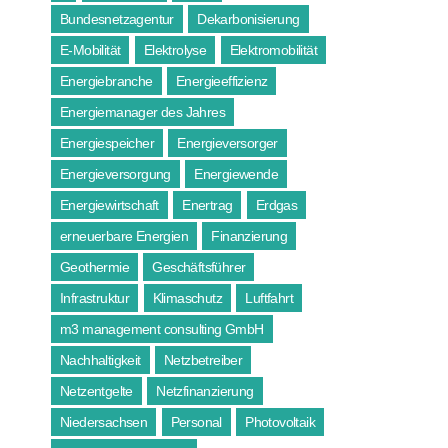
Bundesnetzagentur
Dekarbonisierung
E-Mobilität
Elektrolyse
Elektromobilität
Energiebranche
Energieeffizienz
Energiemanager des Jahres
Energiespeicher
Energieversorger
Energieversorgung
Energiewende
Energiewirtschaft
Enertrag
Erdgas
erneuerbare Energien
Finanzierung
Geothermie
Geschäftsführer
Infrastruktur
Klimaschutz
Luftfahrt
m3 management consulting GmbH
Nachhaltigkeit
Netzbetreiber
Netzentgelte
Netzfinanzierung
Niedersachsen
Personal
Photovoltaik