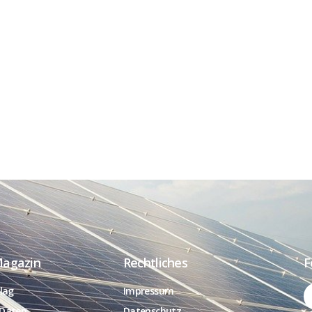
Magazin
Rechtliches
F
lag
Impressum
Daten
Datenschutz