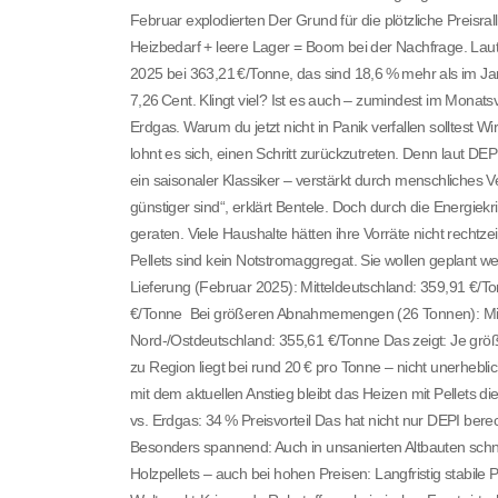
Februar explodierten Der Grund für die plötzliche Preisr
Heizbedarf + leere Lager = Boom bei der Nachfrage. Laut 
2025 bei 363,21 €/Tonne, das sind 18,6 % mehr als im Jan
7,26 Cent. Klingt viel? Ist es auch – zumindest im Monats
Erdgas. Warum du jetzt nicht in Panik verfallen solltest Wi
lohnt es sich, einen Schritt zurückzutreten. Denn laut 
ein saisonaler Klassiker – verstärkt durch menschliches 
günstiger sind“, erklärt Bentele. Doch durch die Energi
geraten. Viele Haushalte hätten ihre Vorräte nicht rechtzeit
Pellets sind kein Notstromaggregat. Sie wollen geplant we
Lieferung (Februar 2025): Mitteldeutschland: 359,91 €/
€/Tonne Bei größeren Abnahmemengen (26 Tonnen): Mitt
Nord-/Ostdeutschland: 355,61 €/Tonne Das zeigt: Je größ
zu Region liegt bei rund 20 € pro Tonne – nicht unerheblic
mit dem aktuellen Anstieg bleibt das Heizen mit Pellets die
vs. Erdgas: 34 % Preisvorteil Das hat nicht nur DEPI ber
Besonders spannend: Auch in unsanierten Altbauten schne
Holzpellets – auch bei hohen Preisen: Langfristig stabile