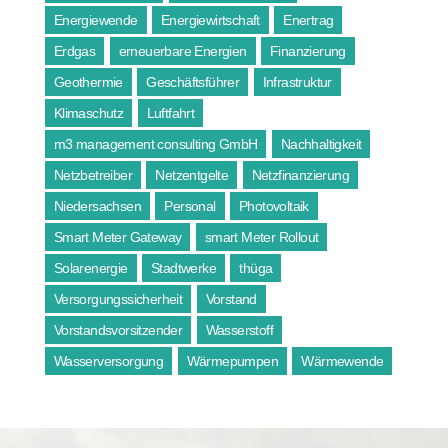
Energiewende
Energiewirtschaft
Enertrag
Erdgas
erneuerbare Energien
Finanzierung
Geothermie
Geschäftsführer
Infrastruktur
Klimaschutz
Luftfahrt
m3 management consulting GmbH
Nachhaltigkeit
Netzbetreiber
Netzentgelte
Netzfinanzierung
Niedersachsen
Personal
Photovoltaik
Smart Meter Gateway
smart Meter Rollout
Solarenergie
Stadtwerke
thüga
Versorgungssicherheit
Vorstand
Vorstandsvorsitzender
Wasserstoff
Wasserversorgung
Wärmepumpen
Wärmewende