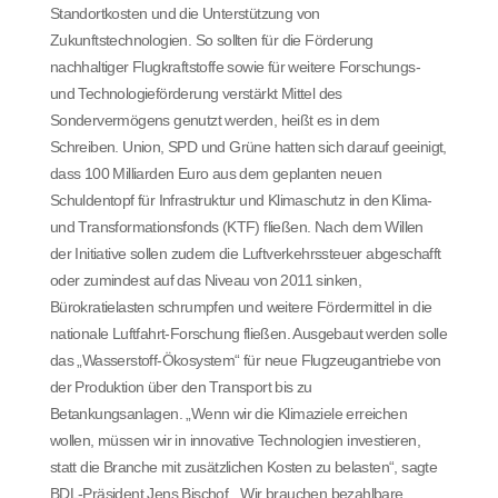
Standortkosten und die Unterstützung von
Zukunftstechnologien. So sollten für die Förderung
nachhaltiger Flugkraftstoffe sowie für weitere Forschungs-
und Technologieförderung verstärkt Mittel des
Sondervermögens genutzt werden, heißt es in dem
Schreiben. Union, SPD und Grüne hatten sich darauf geeinigt,
dass 100 Milliarden Euro aus dem geplanten neuen
Schuldentopf für Infrastruktur und Klimaschutz in den Klima-
und Transformationsfonds (KTF) fließen. Nach dem Willen
der Initiative sollen zudem die Luftverkehrssteuer abgeschafft
oder zumindest auf das Niveau von 2011 sinken,
Bürokratielasten schrumpfen und weitere Fördermittel in die
nationale Luftfahrt-Forschung fließen. Ausgebaut werden solle
das „Wasserstoff-Ökosystem“ für neue Flugzeugantriebe von
der Produktion über den Transport bis zu
Betankungsanlagen. „Wenn wir die Klimaziele erreichen
wollen, müssen wir in innovative Technologien investieren,
statt die Branche mit zusätzlichen Kosten zu belasten“, sagte
BDL-Präsident Jens Bischof. „Wir brauchen bezahlbare