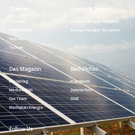
Themen
Events & Service
Personal
Energiemanager-Kongress
Finanzierung
Energiemanager des Jahres
Vertrieb
Technik
Das Magazin
Rechtliches
Der Verlag
Impressum
Media-Daten
Datenschutz
Das Team
AGB
Marktplatz Energie
Follow Us