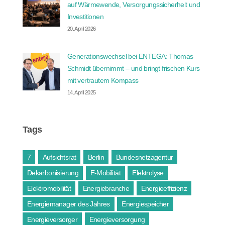
auf Wärmewende, Versorgungssicherheit und
Investitionen
20. April 2026
Generationswechsel bei ENTEGA: Thomas
Schmidt übernimmt – und bringt frischen Kurs
mit vertrautem Kompass
14. April 2025
Tags
7
Aufsichtsrat
Berlin
Bundesnetzagentur
Dekarbonisierung
E-Mobilität
Elektrolyse
Elektromobilität
Energiebranche
Energieeffizienz
Energiemanager des Jahres
Energiespeicher
Energieversorger
Energieversorgung