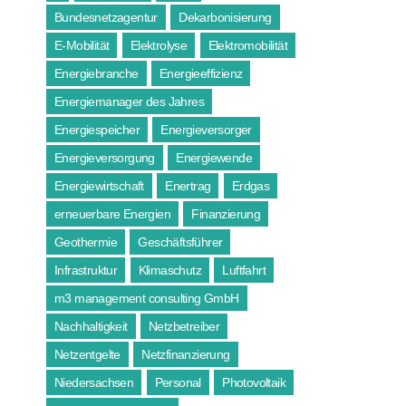
Bundesnetzagentur
Dekarbonisierung
E-Mobilität
Elektrolyse
Elektromobilität
Energiebranche
Energieeffizienz
Energiemanager des Jahres
Energiespeicher
Energieversorger
Energieversorgung
Energiewende
Energiewirtschaft
Enertrag
Erdgas
erneuerbare Energien
Finanzierung
Geothermie
Geschäftsführer
Infrastruktur
Klimaschutz
Luftfahrt
m3 management consulting GmbH
Nachhaltigkeit
Netzbetreiber
Netzentgelte
Netzfinanzierung
Niedersachsen
Personal
Photovoltaik