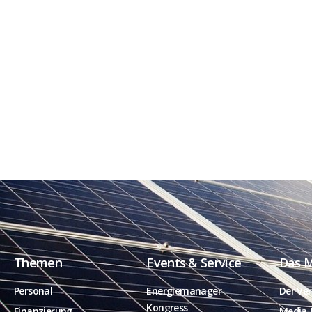
Themen
Events & Service
Das 
Personal
Energiemanager-
Der Ver
Kongress
Finanzierung
Media-