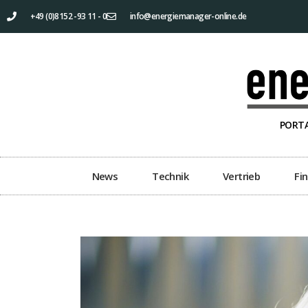
+49 (0)8152 -93 11 - 0
info@energiemanager-online.de
PORTA
News
Technik
Vertrieb
Fi