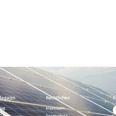
Magazin
Rechtliches
F
lag
Impressum
Daten
Datenschutz