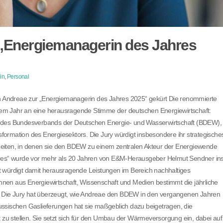
 „Energiemanagerin des Jahres
in
,
Personal
 Andreae zur „Energiemanagerin des Jahres 2025“ gekürt Die renommierte
em Jahr an eine herausragende Stimme der deutschen Energiewirtschaft:
g des Bundesverbands der Deutschen Energie- und Wasserwirtschaft (BDEW),
nsformation des Energiesektors. Die Jury würdigt insbesondere ihr strategische
Zeiten, in denen sie den BDEW zu einem zentralen Akteur der Energiewende
ahres“ wurde vor mehr als 20 Jahren von E&M-Herausgeber Helmut Sendner in
ürdigt damit herausragende Leistungen im Bereich nachhaltiges
nen aus Energiewirtschaft, Wissenschaft und Medien bestimmt die jährliche
er. Die Jury hat überzeugt, wie Andreae den BDEW in den vergangenen Jahren
ussischen Gaslieferungen hat sie maßgeblich dazu beigetragen, die
u stellen. Sie setzt sich für den Umbau der Wärmeversorgung ein, dabei auf