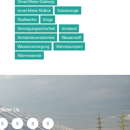
Smart Meter Gateway
smart Meter Rollout
Solarenergie
Stadtwerke
thüga
Versorgungssicherheit
Vorstand
Vorstandsvorsitzender
Wasserstoff
Wasserversorgung
Wärmepumpen
Wärmewende
ollow Us