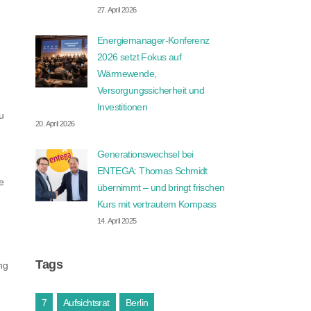
27. April 2026
e
Energiemanager-Konferenz
2026 setzt Fokus auf
Wärmewende,
Versorgungssicherheit und
Investitionen
u
20. April 2026
Generationswechsel bei
ENTEGA: Thomas Schmidt
e
übernimmt – und bringt frischen
Kurs mit vertrautem Kompass
14. April 2025
Tags
ng
7
Aufsichtsrat
Berlin