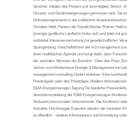
Sendner, Initiator des Preises und Jurymitglied, betont: „
Umsatz- und Gewinnsteigerungen gemessen wird. Sie ist 
Diskussionspartnerin in der politischen Auseinandersetzu
Christian Held, Partner der Kanzlei Becker Büttner Held u
(energie-)politische Laufbahn hinter sich und leitet mit 
verbindet Interessenvertretung mit gesellschaftlicher Veran
Spangenberg, Geschäftsführer der m3 management consult
einer realistischen Agenda und sorgt dafür, dass Fortschr
der zentralen Stimmen der Branche.“ Über den Preis „E
Jahren vom Medienhaus Energie & Management ins Leben
management consulting GmbH verliehen. Eine hochkarätig
Preisträgerin oder den Preisträger. Weitere Informatio
E&M-Energiemanager-Tagung Die feierliche Preisverleih
Abendveranstaltung der E&M-Energiemanager-Konferenz in 
Verbands kommunaler Unternehmen. Die Konferenz widme
Industrie. Hochrangige Experten werden die neuesten En
ist öffentlich – weitere Informationen und Anmeldung un