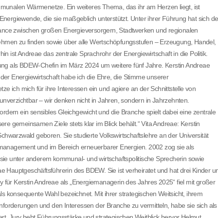
munalen Wärmenetze. Ein weiteres Thema, das ihr am Herzen liegt, ist
r Energiewende, die sie maßgeblich unterstützt. Unter ihrer Führung hat sich de
alance zwischen großen Energieversorgern, Stadtwerken und regionalen
hmen zu finden sowie über alle Wertschöpfungsstufen – Erzeugung, Handel,
 ist Andreae das zentrale Sprachrohr der Energiewirtschaft in die Politik.
ung als BDEW-Chefin im März 2024 um weitere fünf Jahre. Kerstin Andreae
n der Energiewirtschaft habe ich die Ehre, die Stimme unserer
ze ich mich für ihre Interessen ein und agiere an der Schnittstelle von
ei unverzichtbar – wir denken nicht in Jahren, sondern in Jahrzehnten.
ordern ein sensibles Gleichgewicht und die Branche spielt dabei eine zentrale
nsere gemeinsamen Ziele stets klar im Blick behält.“ Vita Andreae: Kerstin
warzwald geboren. Sie studierte Volkswirtschaftslehre an der Universität
tmanagement und im Bereich erneuerbarer Energien. 2002 zog sie als
sie unter anderem kommunal- und wirtschaftspolitische Sprecherin sowie
eae Hauptgeschäftsführerin des BDEW. Sie ist verheiratet und hat drei Kinder u
ry für Kerstin Andreae als „Energiemanagerin des Jahres 2025“ fiel mit großer
ls konsequente Wahl bezeichnet. Mit ihrer strategischen Weitsicht, ihrem
nforderungen und den Interessen der Branche zu vermitteln, habe sie sich als
iert. Jury hebt Führungsstärke und strategischen Weitblick hervor Helmut