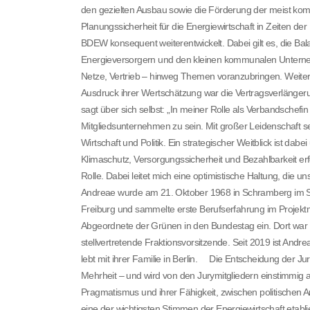
den gezielten Ausbau sowie die Förderung der meist kom
Planungssicherheit für die Energiewirtschaft in Zeiten de
BDEW konsequent weiterentwickelt. Dabei gilt es, die B
Energieversorgern und den kleinen kommunalen Unterne
Netze, Vertrieb – hinweg Themen voranzubringen. Weiterhin
Ausdruck ihrer Wertschätzung war die Vertragsverlänger
sagt über sich selbst: „In meiner Rolle als Verbandschefi
Mitgliedsunternehmen zu sein. Mit großer Leidenschaft set
Wirtschaft und Politik. Ein strategischer Weitblick ist dab
Klimaschutz, Versorgungssicherheit und Bezahlbarkeit erf
Rolle. Dabei leitet mich eine optimistische Haltung, die u
Andreae wurde am 21. Oktober 1968 in Schramberg im Sch
Freiburg und sammelte erste Berufserfahrung im Projek
Abgeordnete der Grünen in den Bundestag ein. Dort war 
stellvertretende Fraktionsvorsitzende. Seit 2019 ist Andr
lebt mit ihrer Familie in Berlin. Die Entscheidung der Ju
Mehrheit – und wird von den Jurymitgliedern einstimmig a
Pragmatismus und ihrer Fähigkeit, zwischen politischen A
eine der wichtigsten Stimmen der Energiewirtschaft etabl