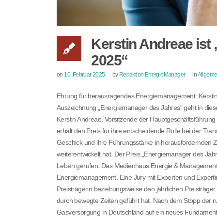
Kerstin Andreae ist
2025“
on
10. Februar 2025
by
Redaktion EnergieManager
in
Allgeme
Ehrung für herausragendes Energiemanagement: Kerstin
Auszeichnung „Energiemanager des Jahres“ geht in dies
Kerstin Andreae, Vorsitzende der Hauptgeschäftsführun
erhält den Preis für ihre entscheidende Rolle bei der Tra
Geschick und ihre Führungsstärke in herausfordernden 
weiterentwickelt hat. Der Preis „Energiemanager des J
Leben gerufen. Das Medienhaus Energie & Management w
Energiemanagement. Eine Jury mit Experten und Expertin
Preisträgerin beziehungsweise den jährlichen Preisträg
durch bewegte Zeiten geführt hat. Nach dem Stopp der r
Gasversorgung in Deutschland auf ein neues Fundament z