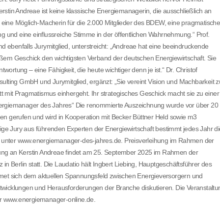
Kerstin Andreae ist keine klassische Energiemanagerin, die ausschließlich an
eine Möglich-Macherin für die 2.000 Mitglieder des BDEW, eine pragmatisch
ng und eine einflussreiche Stimme in der öffentlichen Wahrnehmung.“ Prof.
nd ebenfalls Jurymitglied, unterstreicht: „Andreae hat eine beeindruckende
großem Geschick den wichtigsten Verband der deutschen Energiewirtschaft. Sie
twortung – eine Fähigkeit, die heute wichtiger denn je ist.“ Dr. Christof
ing GmbH und Jurymitglied, ergänzt: „Sie vereint Vision und Machbarkeit z
itt mit Pragmatismus einhergeht. Ihr strategisches Geschick macht sie zu einer
nergiemanager des Jahres“ Die renommierte Auszeichnung wurde vor über 20
 gerufen und wird in Kooperation mit Becker Büttner Held sowie m3
e Jury aus führenden Experten der Energiewirtschaft bestimmt jedes Jahr di
nen unter www.energiemanager-des-jahres.de. Preisverleihung im Rahmen der
ung an Kerstin Andreae findet am 25. September 2025 im Rahmen der
Berlin statt. Die Laudatio hält Ingbert Liebing, Hauptgeschäftsführer des
t sich dem aktuellen Spannungsfeld zwischen Energieversorgern und
twicklungen und Herausforderungen der Branche diskutieren. Die Veranstaltu
ter www.energiemanager-online.de.