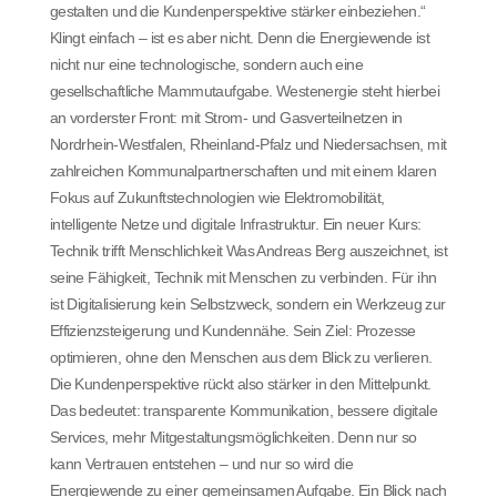
gestalten und die Kundenperspektive stärker einbeziehen.“
Klingt einfach – ist es aber nicht. Denn die Energiewende ist
nicht nur eine technologische, sondern auch eine
gesellschaftliche Mammutaufgabe. Westenergie steht hierbei
an vorderster Front: mit Strom- und Gasverteilnetzen in
Nordrhein-Westfalen, Rheinland-Pfalz und Niedersachsen, mit
zahlreichen Kommunalpartnerschaften und mit einem klaren
Fokus auf Zukunftstechnologien wie Elektromobilität,
intelligente Netze und digitale Infrastruktur. Ein neuer Kurs:
Technik trifft Menschlichkeit Was Andreas Berg auszeichnet, ist
seine Fähigkeit, Technik mit Menschen zu verbinden. Für ihn
ist Digitalisierung kein Selbstzweck, sondern ein Werkzeug zur
Effizienzsteigerung und Kundennähe. Sein Ziel: Prozesse
optimieren, ohne den Menschen aus dem Blick zu verlieren.
Die Kundenperspektive rückt also stärker in den Mittelpunkt.
Das bedeutet: transparente Kommunikation, bessere digitale
Services, mehr Mitgestaltungsmöglichkeiten. Denn nur so
kann Vertrauen entstehen – und nur so wird die
Energiewende zu einer gemeinsamen Aufgabe. Ein Blick nach