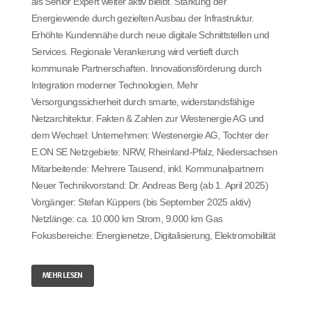
als Senior Expert weiter aktiv bleibt. Stärkung der
Energiewende durch gezielten Ausbau der Infrastruktur.
Erhöhte Kundennähe durch neue digitale Schnittstellen und
Services. Regionale Verankerung wird vertieft durch
kommunale Partnerschaften. Innovationsförderung durch
Integration moderner Technologien. Mehr
Versorgungssicherheit durch smarte, widerstandsfähige
Netzarchitektur. Fakten & Zahlen zur Westenergie AG und
dem Wechsel: Unternehmen: Westenergie AG, Tochter der
E.ON SE Netzgebiete: NRW, Rheinland-Pfalz, Niedersachsen
Mitarbeitende: Mehrere Tausend, inkl. Kommunalpartnern
Neuer Technikvorstand: Dr. Andreas Berg (ab 1. April 2025)
Vorgänger: Stefan Küppers (bis September 2025 aktiv)
Netzlänge: ca. 10.000 km Strom, 9.000 km Gas
Fokusbereiche: Energienetze, Digitalisierung, Elektromobilität
MEHR LESEN