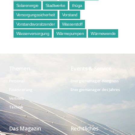
Solarenergie
Stadtwerke
thüga
Versorgungssicherheit
Vorstand
Vorstandsvorsitzender
Wasserstoff
Wasserversorgung
Wärmepumpen
Wärmewende
Themen
Events & Service
Personal
Energiemanager-Kongress
Finanzierung
Energiemanager des Jahres
Vertrieb
Technik
Das Magazin
Rechtliches