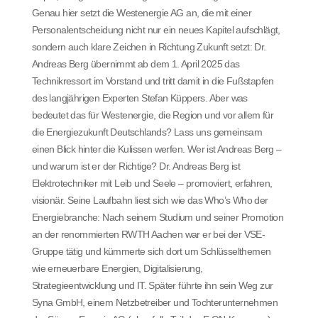
Genau hier setzt die Westenergie AG an, die mit einer
Personalentscheidung nicht nur ein neues Kapitel aufschlägt,
sondern auch klare Zeichen in Richtung Zukunft setzt: Dr.
Andreas Berg übernimmt ab dem 1. April 2025 das
Technikressort im Vorstand und tritt damit in die Fußstapfen
des langjährigen Experten Stefan Küppers. Aber was
bedeutet das für Westenergie, die Region und vor allem für
die Energiezukunft Deutschlands? Lass uns gemeinsam
einen Blick hinter die Kulissen werfen. Wer ist Andreas Berg –
und warum ist er der Richtige? Dr. Andreas Berg ist
Elektrotechniker mit Leib und Seele – promoviert, erfahren,
visionär. Seine Laufbahn liest sich wie das Who’s Who der
Energiebranche: Nach seinem Studium und seiner Promotion
an der renommierten RWTH Aachen war er bei der VSE-
Gruppe tätig und kümmerte sich dort um Schlüsselthemen
wie erneuerbare Energien, Digitalisierung,
Strategieentwicklung und IT. Später führte ihn sein Weg zur
Syna GmbH, einem Netzbetreiber und Tochterunternehmen