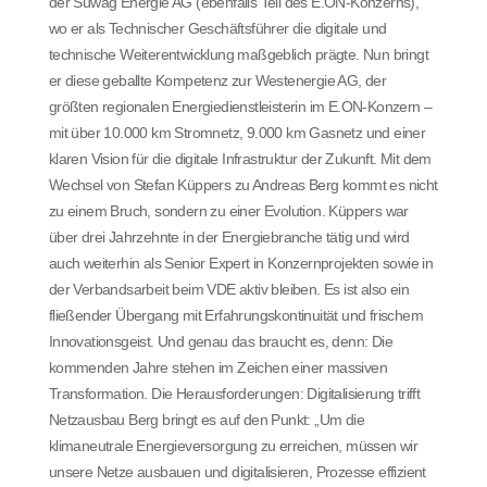
der Süwag Energie AG (ebenfalls Teil des E.ON-Konzerns),
wo er als Technischer Geschäftsführer die digitale und
technische Weiterentwicklung maßgeblich prägte. Nun bringt
er diese geballte Kompetenz zur Westenergie AG, der
größten regionalen Energiedienstleisterin im E.ON-Konzern –
mit über 10.000 km Stromnetz, 9.000 km Gasnetz und einer
klaren Vision für die digitale Infrastruktur der Zukunft. Mit dem
Wechsel von Stefan Küppers zu Andreas Berg kommt es nicht
zu einem Bruch, sondern zu einer Evolution. Küppers war
über drei Jahrzehnte in der Energiebranche tätig und wird
auch weiterhin als Senior Expert in Konzernprojekten sowie in
der Verbandsarbeit beim VDE aktiv bleiben. Es ist also ein
fließender Übergang mit Erfahrungskontinuität und frischem
Innovationsgeist. Und genau das braucht es, denn: Die
kommenden Jahre stehen im Zeichen einer massiven
Transformation. Die Herausforderungen: Digitalisierung trifft
Netzausbau Berg bringt es auf den Punkt: „Um die
klimaneutrale Energieversorgung zu erreichen, müssen wir
unsere Netze ausbauen und digitalisieren, Prozesse effizient