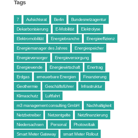
Tags
7
Aufsichtsrat
Berlin
Bundesnetzagentur
Dekarbonisierung
E-Mobilität
Elektrolyse
Elektromobilität
Energiebranche
Energieeffizienz
Energiemanager des Jahres
Energiespeicher
Energieversorger
Energieversorgung
Energiewende
Energiewirtschaft
Enertrag
Erdgas
erneuerbare Energien
Finanzierung
Geothermie
Geschäftsführer
Infrastruktur
Klimaschutz
Luftfahrt
m3 management consulting GmbH
Nachhaltigkeit
Netzbetreiber
Netzentgelte
Netzfinanzierung
Niedersachsen
Personal
Photovoltaik
Smart Meter Gateway
smart Meter Rollout