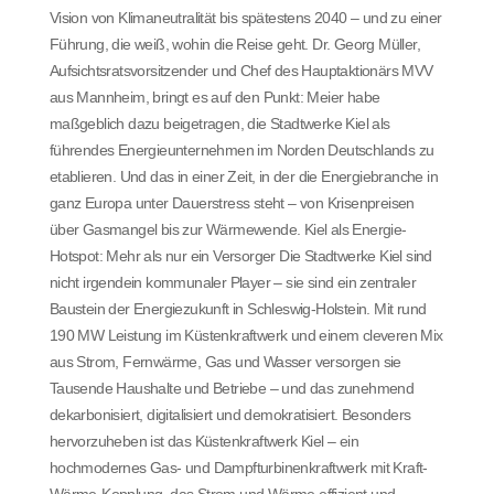
Vision von Klimaneutralität bis spätestens 2040 – und zu einer
Führung, die weiß, wohin die Reise geht. Dr. Georg Müller,
Aufsichtsratsvorsitzender und Chef des Hauptaktionärs MVV
aus Mannheim, bringt es auf den Punkt: Meier habe
maßgeblich dazu beigetragen, die Stadtwerke Kiel als
führendes Energieunternehmen im Norden Deutschlands zu
etablieren. Und das in einer Zeit, in der die Energiebranche in
ganz Europa unter Dauerstress steht – von Krisenpreisen
über Gasmangel bis zur Wärmewende. Kiel als Energie-
Hotspot: Mehr als nur ein Versorger Die Stadtwerke Kiel sind
nicht irgendein kommunaler Player – sie sind ein zentraler
Baustein der Energiezukunft in Schleswig-Holstein. Mit rund
190 MW Leistung im Küstenkraftwerk und einem cleveren Mix
aus Strom, Fernwärme, Gas und Wasser versorgen sie
Tausende Haushalte und Betriebe – und das zunehmend
dekarbonisiert, digitalisiert und demokratisiert. Besonders
hervorzuheben ist das Küstenkraftwerk Kiel – ein
hochmodernes Gas- und Dampfturbinenkraftwerk mit Kraft-
Wärme-Kopplung, das Strom und Wärme effizient und