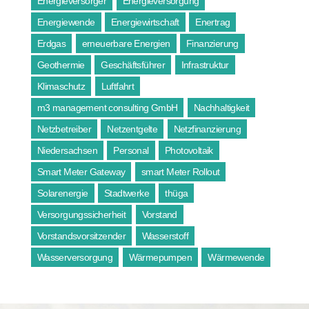
Energieversorger
Energieversorgung
Energiewende
Energiewirtschaft
Enertrag
Erdgas
erneuerbare Energien
Finanzierung
Geothermie
Geschäftsführer
Infrastruktur
Klimaschutz
Luftfahrt
m3 management consulting GmbH
Nachhaltigkeit
Netzbetreiber
Netzentgelte
Netzfinanzierung
Niedersachsen
Personal
Photovoltaik
Smart Meter Gateway
smart Meter Rollout
Solarenergie
Stadtwerke
thüga
Versorgungssicherheit
Vorstand
Vorstandsvorsitzender
Wasserstoff
Wasserversorgung
Wärmepumpen
Wärmewende