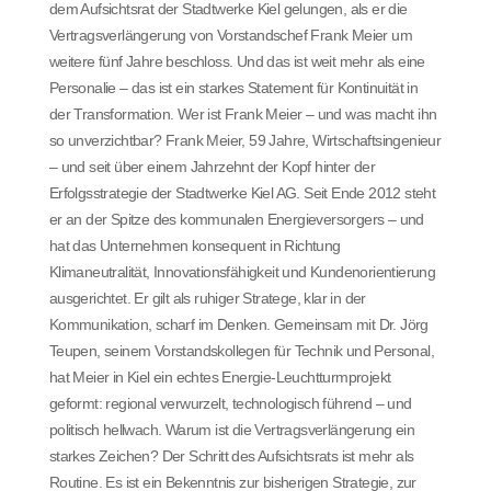
dem Aufsichtsrat der Stadtwerke Kiel gelungen, als er die
Vertragsverlängerung von Vorstandschef Frank Meier um
weitere fünf Jahre beschloss. Und das ist weit mehr als eine
Personalie – das ist ein starkes Statement für Kontinuität in
der Transformation. Wer ist Frank Meier – und was macht ihn
so unverzichtbar? Frank Meier, 59 Jahre, Wirtschaftsingenieur
– und seit über einem Jahrzehnt der Kopf hinter der
Erfolgsstrategie der Stadtwerke Kiel AG. Seit Ende 2012 steht
er an der Spitze des kommunalen Energieversorgers – und
hat das Unternehmen konsequent in Richtung
Klimaneutralität, Innovationsfähigkeit und Kundenorientierung
ausgerichtet. Er gilt als ruhiger Stratege, klar in der
Kommunikation, scharf im Denken. Gemeinsam mit Dr. Jörg
Teupen, seinem Vorstandskollegen für Technik und Personal,
hat Meier in Kiel ein echtes Energie-Leuchtturmprojekt
geformt: regional verwurzelt, technologisch führend – und
politisch hellwach. Warum ist die Vertragsverlängerung ein
starkes Zeichen? Der Schritt des Aufsichtsrats ist mehr als
Routine. Es ist ein Bekenntnis zur bisherigen Strategie, zur