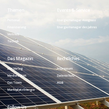
Themen
Events & Service
Personal
Energiemanager-Kongress
Finanzierung
Energiemanager des Jahres
Vertrieb
Technik
Das Magazin
Rechtliches
Der Verlag
Impressum
Media-Daten
Datenschutz
Das Team
AGB
Marktplatz Energie
Follow Us