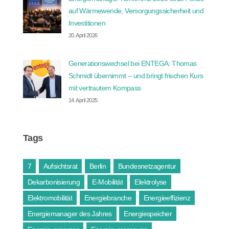
auf Wärmewende, Versorgungssicherheit und
Investitionen
20. April 2026
Generationswechsel bei ENTEGA: Thomas
Schmidt übernimmt – und bringt frischen Kurs
mit vertrautem Kompass
14. April 2025
Tags
7
Aufsichtsrat
Berlin
Bundesnetzagentur
Dekarbonisierung
E-Mobilität
Elektrolyse
Elektromobilität
Energiebranche
Energieeffizienz
Energiemanager des Jahres
Energiespeicher