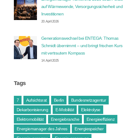
auf Wärmewende, Versorgungssicherheit und
Investitionen
20. April 2026
Generationswechsel bei ENTEGA: Thomas
Schmidt übernimmt – und bringt frischen Kurs
mit vertrautem Kompass
14. April 2025
Tags
7
Aufsichtsrat
Berlin
Bundesnetzagentur
Dekarbonisierung
E-Mobilität
Elektrolyse
Elektromobilität
Energiebranche
Energieeffizienz
Energiemanager des Jahres
Energiespeicher