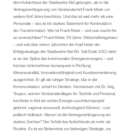
dem Aufsichtsrat der Stadtwerke Kiel gelungen, als er die
Vertragsverlängerung von Vorstandschef Frank Meier um
weitere fünf Jahre beschloss. Und das ist weit mehr als eine
Personalie – das ist ein starkes Statement für Kontinuität in
der Transformation. Wer ist Frank Meier – und was macht ihn
so unverzichtbar? Frank Meier, 59 Jahre, Wirtschaftsingenieur
– und seit über einem Jahrzehnt der Kopf hinter der
Erfolgsstrategie der Stadtwerke Kiel AG. Seit Ende 2012 steht
er an der Spitze des kommunalen Energieversorgers – und
hat das Unternehmen konsequent in Richtung
Klimaneutralität, Innovationsfähigkeit und Kundenorientierung
ausgerichtet. Er gilt als ruhiger Stratege, klar in der
Kommunikation, scharf im Denken. Gemeinsam mit Dr. Jörg
Teupen, seinem Vorstandskollegen für Technik und Personal,
hat Meier in Kiel ein echtes Energie-Leuchtturmprojekt
geformt: regional verwurzelt, technologisch führend – und
politisch hellwach. Warum ist die Vertragsverlängerung ein
starkes Zeichen? Der Schritt des Aufsichtsrats ist mehr als
Routine. Es ist ein Bekenntnis zur bisherigen Strategie, zur