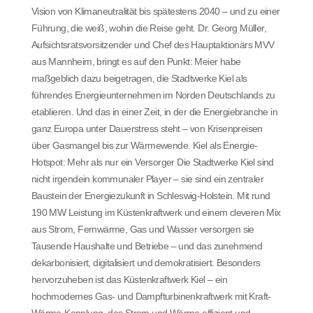
Vision von Klimaneutralität bis spätestens 2040 – und zu einer
Führung, die weiß, wohin die Reise geht. Dr. Georg Müller,
Aufsichtsratsvorsitzender und Chef des Hauptaktionärs MVV
aus Mannheim, bringt es auf den Punkt: Meier habe
maßgeblich dazu beigetragen, die Stadtwerke Kiel als
führendes Energieunternehmen im Norden Deutschlands zu
etablieren. Und das in einer Zeit, in der die Energiebranche in
ganz Europa unter Dauerstress steht – von Krisenpreisen
über Gasmangel bis zur Wärmewende. Kiel als Energie-
Hotspot: Mehr als nur ein Versorger Die Stadtwerke Kiel sind
nicht irgendein kommunaler Player – sie sind ein zentraler
Baustein der Energiezukunft in Schleswig-Holstein. Mit rund
190 MW Leistung im Küstenkraftwerk und einem cleveren Mix
aus Strom, Fernwärme, Gas und Wasser versorgen sie
Tausende Haushalte und Betriebe – und das zunehmend
dekarbonisiert, digitalisiert und demokratisiert. Besonders
hervorzuheben ist das Küstenkraftwerk Kiel – ein
hochmodernes Gas- und Dampfturbinenkraftwerk mit Kraft-
Wärme-Kopplung, das Strom und Wärme effizient und