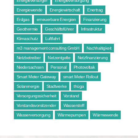
Energieversorger
Energieversorgung
Energiewende
Energiewirtschaft
Enertrag
Erdgas
erneuerbare Energien
Finanzierung
Geothermie
Geschäftsführer
Infrastruktur
Klimaschutz
Luftfahrt
m3 management consulting GmbH
Nachhaltigkeit
Netzbetreiber
Netzentgelte
Netzfinanzierung
Niedersachsen
Personal
Photovoltaik
Smart Meter Gateway
smart Meter Rollout
Solarenergie
Stadtwerke
thüga
Versorgungssicherheit
Vorstand
Vorstandsvorsitzender
Wasserstoff
Wasserversorgung
Wärmepumpen
Wärmewende