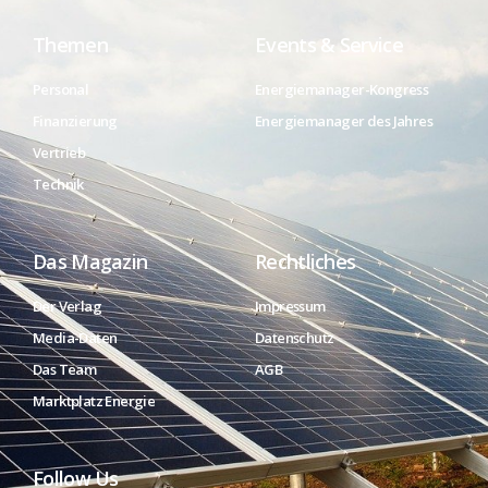
Themen
Events & Service
Personal
Energiemanager-Kongress
Finanzierung
Energiemanager des Jahres
Vertrieb
Technik
Das Magazin
Rechtliches
Der Verlag
Impressum
Media-Daten
Datenschutz
Das Team
AGB
Marktplatz Energie
Follow Us