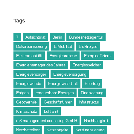
Tags
7
Aufsichtsrat
Berlin
Bundesnetzagentur
Dekarbonisierung
E-Mobilität
Elektrolyse
Elektromobilität
Energiebranche
Energieeffizienz
Energiemanager des Jahres
Energiespeicher
Energieversorger
Energieversorgung
Energiewende
Energiewirtschaft
Enertrag
Erdgas
erneuerbare Energien
Finanzierung
Geothermie
Geschäftsführer
Infrastruktur
Klimaschutz
Luftfahrt
m3 management consulting GmbH
Nachhaltigkeit
Netzbetreiber
Netzentgelte
Netzfinanzierung