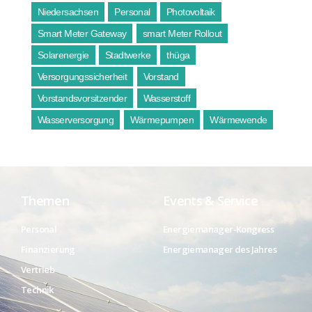
Niedersachsen
Personal
Photovoltaik
Smart Meter Gateway
smart Meter Rollout
Solarenergie
Stadtwerke
thüga
Versorgungssicherheit
Vorstand
Vorstandsvorsitzender
Wasserstoff
Wasserversorgung
Wärmepumpen
Wärmewende
Themen
Events & Service
Personal
Energiemanager-Kongress
Finanzierung
Energiemanager des Jahres
Vertrieb
Technik