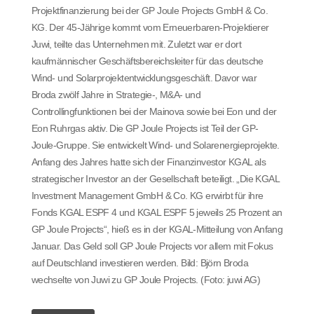
Projektfinanzierung bei der GP Joule Projects GmbH & Co.
KG. Der 45-Jährige kommt vom Erneuerbaren-Projektierer
Juwi, teilte das Unternehmen mit. Zuletzt war er dort
kaufmännischer Geschäftsbereichsleiter für das deutsche
Wind- und Solarprojektentwicklungsgeschäft. Davor war
Broda zwölf Jahre in Strategie-, M&A- und
Controllingfunktionen bei der Mainova sowie bei Eon und der
Eon Ruhrgas aktiv. Die GP Joule Projects ist Teil der GP-
Joule-Gruppe. Sie entwickelt Wind- und Solarenergieprojekte.
Anfang des Jahres hatte sich der Finanzinvestor KGAL als
strategischer Investor an der Gesellschaft beteiligt. „Die KGAL
Investment Management GmbH & Co. KG erwirbt für ihre
Fonds KGAL ESPF 4 und KGAL ESPF 5 jeweils 25 Prozent an
GP Joule Projects“, hieß es in der KGAL-Mitteilung von Anfang
Januar. Das Geld soll GP Joule Projects vor allem mit Fokus
auf Deutschland investieren werden. Bild: Björn Broda
wechselte von Juwi zu GP Joule Projects. (Foto: juwi AG)