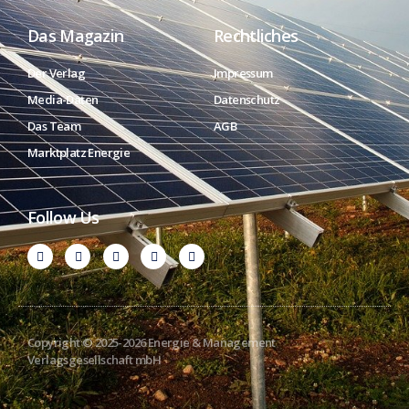
Das Magazin
Rechtliches
Der Verlag
Impressum
Media-Daten
Datenschutz
Das Team
AGB
Marktplatz Energie
Follow Us
Copyright © 2025-2026 Energie & Management
Verlagsgesellschaft mbH