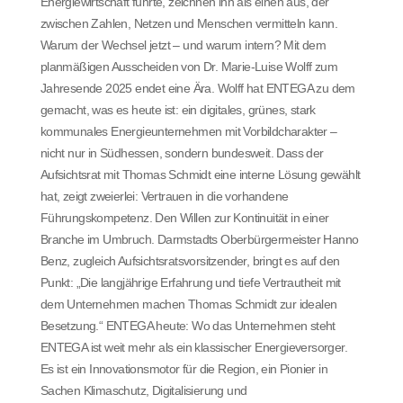
Energiewirtschaft führte, zeichnen ihn als einen aus, der
zwischen Zahlen, Netzen und Menschen vermitteln kann.
Warum der Wechsel jetzt – und warum intern? Mit dem
planmäßigen Ausscheiden von Dr. Marie-Luise Wolff zum
Jahresende 2025 endet eine Ära. Wolff hat ENTEGA zu dem
gemacht, was es heute ist: ein digitales, grünes, stark
kommunales Energieunternehmen mit Vorbildcharakter –
nicht nur in Südhessen, sondern bundesweit. Dass der
Aufsichtsrat mit Thomas Schmidt eine interne Lösung gewählt
hat, zeigt zweierlei: Vertrauen in die vorhandene
Führungskompetenz. Den Willen zur Kontinuität in einer
Branche im Umbruch. Darmstadts Oberbürgermeister Hanno
Benz, zugleich Aufsichtsratsvorsitzender, bringt es auf den
Punkt: „Die langjährige Erfahrung und tiefe Vertrautheit mit
dem Unternehmen machen Thomas Schmidt zur idealen
Besetzung.“ ENTEGA heute: Wo das Unternehmen steht
ENTEGA ist weit mehr als ein klassischer Energieversorger.
Es ist ein Innovationsmotor für die Region, ein Pionier in
Sachen Klimaschutz, Digitalisierung und