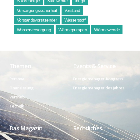
Solarenergie
Stadtwerke
thüga
Versorgungssicherheit
Vorstand
Vorstandsvorsitzender
Wasserstoff
Wasserversorgung
Wärmepumpen
Wärmewende
Themen
Events & Service
Personal
Energiemanager-Kongress
Finanzierung
Energiemanager des Jahres
Vertrieb
Technik
Das Magazin
Rechtliches