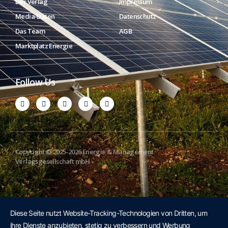
Der Verlag
Impressum
Media-Daten
Datenschutz
Das Team
AGB
Marktplatz Energie
Follow Us
Copyright © 2025-2026 Energie & Management
Verlagsgesellschaft mbH
Diese Seite nutzt Website-Tracking-Technologien von Dritten, um
ihre Dienste anzubieten, stetig zu verbessern und Werbung