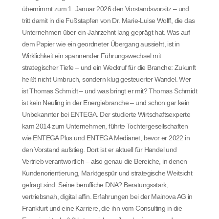
übernimmt zum 1. Januar 2026 den Vorstandsvorsitz – und
tritt damit in die Fußstapfen von Dr. Marie-Luise Wolff, die das
Unternehmen über ein Jahrzehnt lang geprägt hat. Was auf
dem Papier wie ein geordneter Übergang aussieht, ist in
Wirklichkeit ein spannender Führungswechsel mit
strategischer Tiefe – und ein Weckruf für die Branche: Zukunft
heißt nicht Umbruch, sondern klug gesteuerter Wandel. Wer
ist Thomas Schmidt – und was bringt er mit? Thomas Schmidt
ist kein Neuling in der Energiebranche – und schon gar kein
Unbekannter bei ENTEGA. Der studierte Wirtschaftsexperte
kam 2014 zum Unternehmen, führte Tochtergesellschaften
wie ENTEGA Plus und ENTEGA Medianet, bevor er 2022 in
den Vorstand aufstieg. Dort ist er aktuell für Handel und
Vertrieb verantwortlich – also genau die Bereiche, in denen
Kundenorientierung, Marktgespür und strategische Weitsicht
gefragt sind. Seine berufliche DNA? Beratungsstark,
vertriebsnah, digital affin. Erfahrungen bei der Mainova AG in
Frankfurt und eine Karriere, die ihn vom Consulting in die