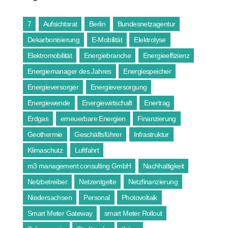
7
Aufsichtsrat
Berlin
Bundesnetzagentur
Dekarbonisierung
E-Mobilität
Elektrolyse
Elektromobilität
Energiebranche
Energieeffizienz
Energiemanager des Jahres
Energiespeicher
Energieversorger
Energieversorgung
Energiewende
Energiewirtschaft
Enertrag
Erdgas
erneuerbare Energien
Finanzierung
Geothermie
Geschäftsführer
Infrastruktur
Klimaschutz
Luftfahrt
m3 management consulting GmbH
Nachhaltigkeit
Netzbetreiber
Netzentgelte
Netzfinanzierung
Niedersachsen
Personal
Photovoltaik
Smart Meter Gateway
smart Meter Rollout