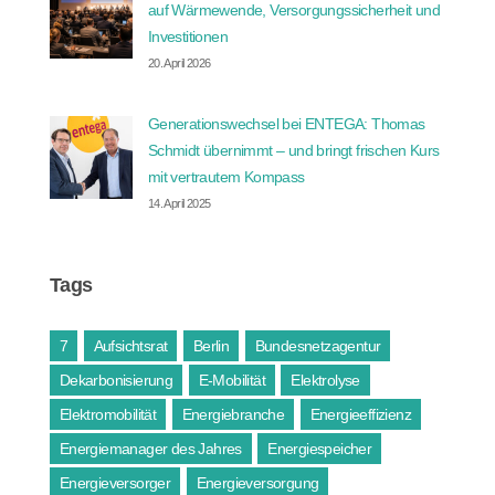
auf Wärmewende, Versorgungssicherheit und
Investitionen
20. April 2026
Generationswechsel bei ENTEGA: Thomas
Schmidt übernimmt – und bringt frischen Kurs
mit vertrautem Kompass
14. April 2025
Tags
7
Aufsichtsrat
Berlin
Bundesnetzagentur
Dekarbonisierung
E-Mobilität
Elektrolyse
Elektromobilität
Energiebranche
Energieeffizienz
Energiemanager des Jahres
Energiespeicher
Energieversorger
Energieversorgung