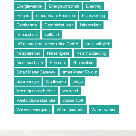
Energiewende
Energiewirtschaft
Enertrag
Erdgas
erneuerbare Energien
Finanzierung
Geothermie
Geschäftsführer
Infrastruktur
Klimaschutz
Luftfahrt
m3 management consulting GmbH
Nachhaltigkeit
Netzbetreiber
Netzentgelte
Netzfinanzierung
Niedersachsen
Personal
Photovoltaik
Smart Meter Gateway
smart Meter Rollout
Solarenergie
Stadtwerke
thüga
Versorgungssicherheit
Vorstand
Vorstandsvorsitzender
Wasserstoff
Wasserversorgung
Wärmepumpen
Wärmewende