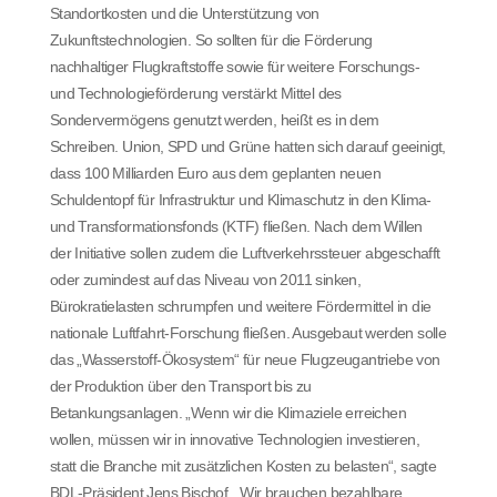
Standortkosten und die Unterstützung von
Zukunftstechnologien. So sollten für die Förderung
nachhaltiger Flugkraftstoffe sowie für weitere Forschungs-
und Technologieförderung verstärkt Mittel des
Sondervermögens genutzt werden, heißt es in dem
Schreiben. Union, SPD und Grüne hatten sich darauf geeinigt,
dass 100 Milliarden Euro aus dem geplanten neuen
Schuldentopf für Infrastruktur und Klimaschutz in den Klima-
und Transformationsfonds (KTF) fließen. Nach dem Willen
der Initiative sollen zudem die Luftverkehrssteuer abgeschafft
oder zumindest auf das Niveau von 2011 sinken,
Bürokratielasten schrumpfen und weitere Fördermittel in die
nationale Luftfahrt-Forschung fließen. Ausgebaut werden solle
das „Wasserstoff-Ökosystem“ für neue Flugzeugantriebe von
der Produktion über den Transport bis zu
Betankungsanlagen. „Wenn wir die Klimaziele erreichen
wollen, müssen wir in innovative Technologien investieren,
statt die Branche mit zusätzlichen Kosten zu belasten“, sagte
BDL-Präsident Jens Bischof. „Wir brauchen bezahlbare