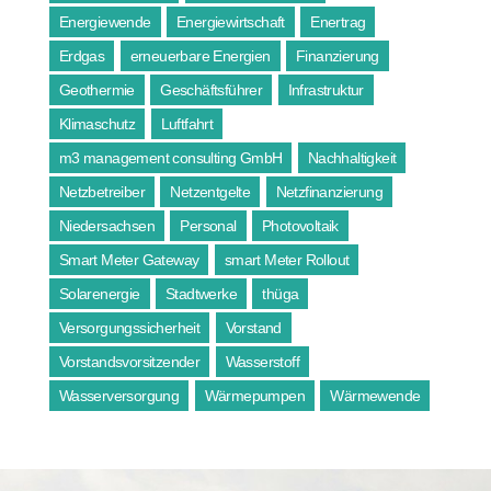
Energiewende
Energiewirtschaft
Enertrag
Erdgas
erneuerbare Energien
Finanzierung
Geothermie
Geschäftsführer
Infrastruktur
Klimaschutz
Luftfahrt
m3 management consulting GmbH
Nachhaltigkeit
Netzbetreiber
Netzentgelte
Netzfinanzierung
Niedersachsen
Personal
Photovoltaik
Smart Meter Gateway
smart Meter Rollout
Solarenergie
Stadtwerke
thüga
Versorgungssicherheit
Vorstand
Vorstandsvorsitzender
Wasserstoff
Wasserversorgung
Wärmepumpen
Wärmewende