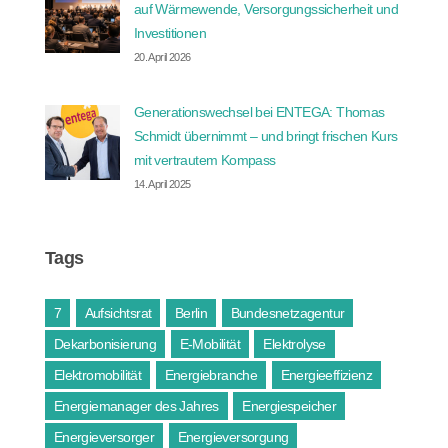
auf Wärmewende, Versorgungssicherheit und
Investitionen
20. April 2026
Generationswechsel bei ENTEGA: Thomas
Schmidt übernimmt – und bringt frischen Kurs
mit vertrautem Kompass
14. April 2025
Tags
7
Aufsichtsrat
Berlin
Bundesnetzagentur
Dekarbonisierung
E-Mobilität
Elektrolyse
Elektromobilität
Energiebranche
Energieeffizienz
Energiemanager des Jahres
Energiespeicher
Energieversorger
Energieversorgung