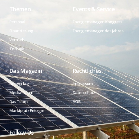
Themen
Events & Service
Personal
Energiemanager-Kongress
Finanzierung
Energiemanager des Jahres
Vertrieb
Technik
Das Magazin
Rechtliches
Der Verlag
Impressum
Media-Daten
Datenschutz
Das Team
AGB
Marktplatz Energie
Follow Us