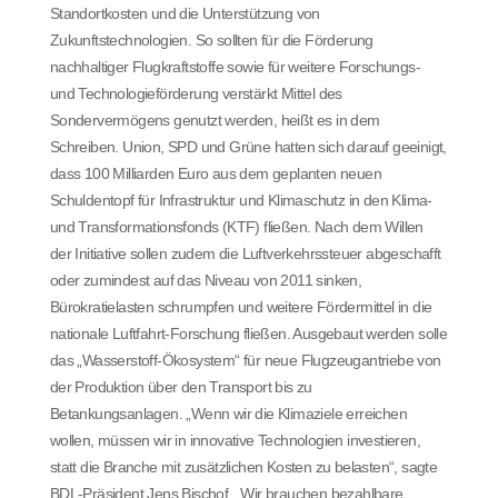
Standortkosten und die Unterstützung von
Zukunftstechnologien. So sollten für die Förderung
nachhaltiger Flugkraftstoffe sowie für weitere Forschungs-
und Technologieförderung verstärkt Mittel des
Sondervermögens genutzt werden, heißt es in dem
Schreiben. Union, SPD und Grüne hatten sich darauf geeinigt,
dass 100 Milliarden Euro aus dem geplanten neuen
Schuldentopf für Infrastruktur und Klimaschutz in den Klima-
und Transformationsfonds (KTF) fließen. Nach dem Willen
der Initiative sollen zudem die Luftverkehrssteuer abgeschafft
oder zumindest auf das Niveau von 2011 sinken,
Bürokratielasten schrumpfen und weitere Fördermittel in die
nationale Luftfahrt-Forschung fließen. Ausgebaut werden solle
das „Wasserstoff-Ökosystem“ für neue Flugzeugantriebe von
der Produktion über den Transport bis zu
Betankungsanlagen. „Wenn wir die Klimaziele erreichen
wollen, müssen wir in innovative Technologien investieren,
statt die Branche mit zusätzlichen Kosten zu belasten“, sagte
BDL-Präsident Jens Bischof. „Wir brauchen bezahlbare