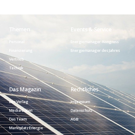
Themen
Events & Service
Personal
Energiemanager-Kongress
Finanzierung
Energiemanager des Jahres
Vertrieb
Technik
Das Magazin
Rechtliches
Der Verlag
Impressum
Media-Daten
Datenschutz
Das Team
AGB
Marktplatz Energie