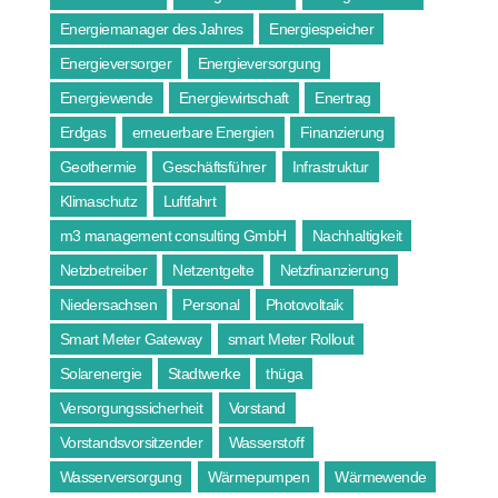
Energiemanager des Jahres
Energiespeicher
Energieversorger
Energieversorgung
Energiewende
Energiewirtschaft
Enertrag
Erdgas
erneuerbare Energien
Finanzierung
Geothermie
Geschäftsführer
Infrastruktur
Klimaschutz
Luftfahrt
m3 management consulting GmbH
Nachhaltigkeit
Netzbetreiber
Netzentgelte
Netzfinanzierung
Niedersachsen
Personal
Photovoltaik
Smart Meter Gateway
smart Meter Rollout
Solarenergie
Stadtwerke
thüga
Versorgungssicherheit
Vorstand
Vorstandsvorsitzender
Wasserstoff
Wasserversorgung
Wärmepumpen
Wärmewende