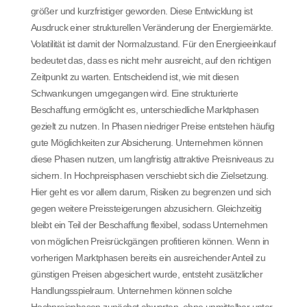
größer und kurzfristiger geworden. Diese Entwicklung ist
Ausdruck einer strukturellen Veränderung der Energiemärkte.
Volatilität ist damit der Normalzustand. Für den Energieeinkauf
bedeutet das, dass es nicht mehr ausreicht, auf den richtigen
Zeitpunkt zu warten. Entscheidend ist, wie mit diesen
Schwankungen umgegangen wird. Eine strukturierte
Beschaffung ermöglicht es, unterschiedliche Marktphasen
gezielt zu nutzen. In Phasen niedriger Preise entstehen häufig
gute Möglichkeiten zur Absicherung. Unternehmen können
diese Phasen nutzen, um langfristig attraktive Preisniveaus zu
sichern. In Hochpreisphasen verschiebt sich die Zielsetzung.
Hier geht es vor allem darum, Risiken zu begrenzen und sich
gegen weitere Preissteigerungen abzusichern. Gleichzeitig
bleibt ein Teil der Beschaffung flexibel, sodass Unternehmen
von möglichen Preisrückgängen profitieren können. Wenn in
vorherigen Marktphasen bereits ein ausreichender Anteil zu
günstigen Preisen abgesichert wurde, entsteht zusätzlicher
Handlungsspielraum. Unternehmen können solche
Hochpreisphasen zunächst abwarten, ohne unmittelbar unter