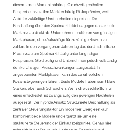
diesem einen Moment abhängt. Gleichzeitig enthalten
Festpreise in volatilen Märkten häufig Risikoprämien, weil
Anbieter zukünftige Unsicherheiten einpreisen. Die
Beschaffung über den Spotmarkt bildet dagegen das aktuelle
Marktniveau direkt ab. Unternehmen profitieren von günstigen
Marktphasen, ohne Aufschläge für zukünftige Risiken zu
zahlen. In den vergangenen Jahren lag das durchschnittliche
Preisniveau am Spotmarkt häufig unter langfristigen
Festpreisen. Gleichzeitig sind Unternehmen jedoch vollständig
den kurzfristigen Preisschwankungen ausgesetzt. In
angespannten Marktphasen kann das zu erheblichen
Kostensteigerungen führen. Beide Modelle haben somit klare
Stärken, aber auch Schwächen. Wer sich ausschließlich für
eines entscheidet, ist zwangsläufig den jeweiligen Nachteilen
ausgesetzt. Der hybride Ansatz: Strukturierte Beschaffung als
zentraler Steuerungsfaktor Ein moderner Energieeinkauf
kombiniert beide Modelle und ergänzt sie um eine
strukturierte Steuerung der Einkaufszeitpunkte. Genau hier
zeigt sich in der Praxis, wie Hedging im Energieeinkauf