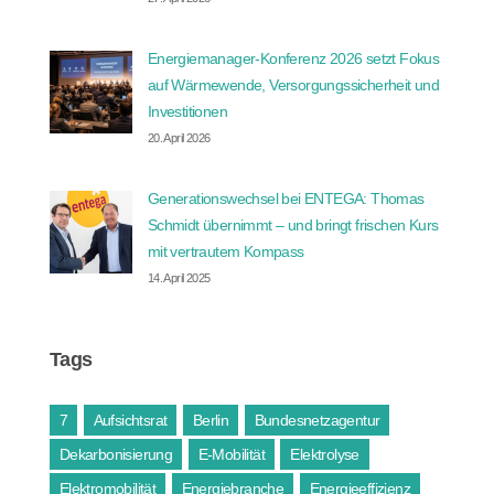
Energiemanager-Konferenz 2026 setzt Fokus
auf Wärmewende, Versorgungssicherheit und
Investitionen
20. April 2026
Generationswechsel bei ENTEGA: Thomas
Schmidt übernimmt – und bringt frischen Kurs
mit vertrautem Kompass
14. April 2025
Tags
7
Aufsichtsrat
Berlin
Bundesnetzagentur
Dekarbonisierung
E-Mobilität
Elektrolyse
Elektromobilität
Energiebranche
Energieeffizienz