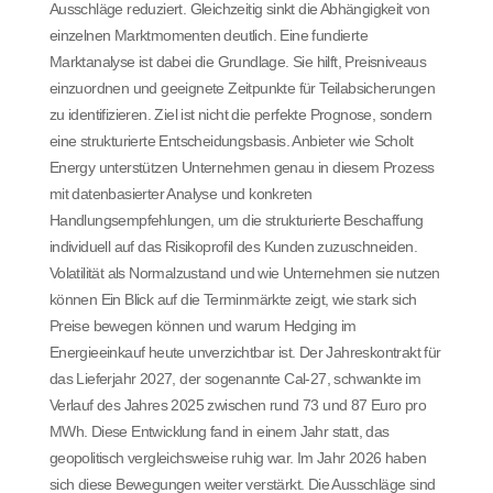
Ausschläge reduziert. Gleichzeitig sinkt die Abhängigkeit von
einzelnen Marktmomenten deutlich. Eine fundierte
Marktanalyse ist dabei die Grundlage. Sie hilft, Preisniveaus
einzuordnen und geeignete Zeitpunkte für Teilabsicherungen
zu identifizieren. Ziel ist nicht die perfekte Prognose, sondern
eine strukturierte Entscheidungsbasis. Anbieter wie Scholt
Energy unterstützen Unternehmen genau in diesem Prozess
mit datenbasierter Analyse und konkreten
Handlungsempfehlungen, um die strukturierte Beschaffung
individuell auf das Risikoprofil des Kunden zuzuschneiden.
Volatilität als Normalzustand und wie Unternehmen sie nutzen
können Ein Blick auf die Terminmärkte zeigt, wie stark sich
Preise bewegen können und warum Hedging im
Energieeinkauf heute unverzichtbar ist. Der Jahreskontrakt für
das Lieferjahr 2027, der sogenannte Cal-27, schwankte im
Verlauf des Jahres 2025 zwischen rund 73 und 87 Euro pro
MWh. Diese Entwicklung fand in einem Jahr statt, das
geopolitisch vergleichsweise ruhig war. Im Jahr 2026 haben
sich diese Bewegungen weiter verstärkt. Die Ausschläge sind