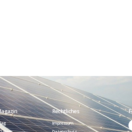
Magazin
Rechtliches
F
lag
Impressum
Daten
Datenschutz