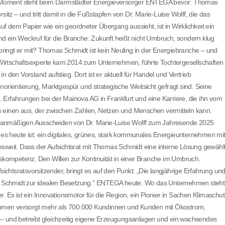
ein Moment steht beim Darmstädter Energieversorger ENTEGA bevor: Thomas
z – und tritt damit in die Fußstapfen von Dr. Marie-Luise Wolff, die das
 dem Papier wie ein geordneter Übergang aussieht, ist in Wirklichkeit ein
d ein Weckruf für die Branche: Zukunft heißt nicht Umbruch, sondern klug
ingt er mit? Thomas Schmidt ist kein Neuling in der Energiebranche – und
Wirtschaftsexperte kam 2014 zum Unternehmen, führte Tochtergesellschaften
en Vorstand aufstieg. Dort ist er aktuell für Handel und Vertrieb
norientierung, Marktgespür und strategische Weitsicht gefragt sind. Seine
in. Erfahrungen bei der Mainova AG in Frankfurt und eine Karriere, die ihn vom
 als einen aus, der zwischen Zahlen, Netzen und Menschen vermitteln kann.
planmäßigen Ausscheiden von Dr. Marie-Luise Wolff zum Jahresende 2025
s heute ist: ein digitales, grünes, stark kommunales Energieunternehmen mi
esweit. Dass der Aufsichtsrat mit Thomas Schmidt eine interne Lösung gewähl
gskompetenz. Den Willen zur Kontinuität in einer Branche im Umbruch.
htsratsvorsitzender, bringt es auf den Punkt: „Die langjährige Erfahrung un
 Schmidt zur idealen Besetzung.“ ENTEGA heute: Wo das Unternehmen steht
. Es ist ein Innovationsmotor für die Region, ein Pionier in Sachen Klimaschut
rnehmen versorgt mehr als 700.000 Kundinnen und Kunden mit Ökostrom,
 – und betreibt gleichzeitig eigene Erzeugungsanlagen und ein wachsendes