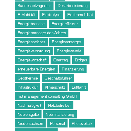
Bundesnetzagentur
Dekarbonisierung
E-Mobilität
Elektrolyse
Elektromobilität
Energiebranche
Energieeffizienz
Energiemanager des Jahres
Energiespeicher
Energieversorger
Energieversorgung
Energiewende
Energiewirtschaft
Enertrag
Erdgas
erneuerbare Energien
Finanzierung
Geothermie
Geschäftsführer
Infrastruktur
Klimaschutz
Luftfahrt
m3 management consulting GmbH
Nachhaltigkeit
Netzbetreiber
Netzentgelte
Netzfinanzierung
Niedersachsen
Personal
Photovoltaik