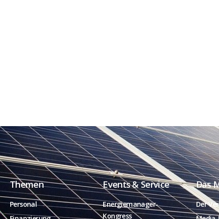
Themen
Events & Service
Das 
Personal
Energiemanager-
Der Ver
Kongress
Finanzierung
Media-