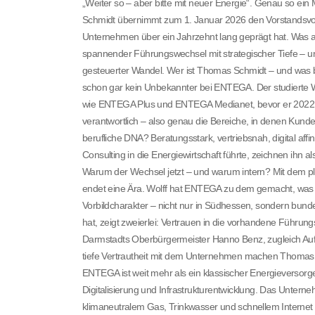
„Weiter so – aber bitte mit neuer Energie“. Genau so 
Schmidt übernimmt zum 1. Januar 2026 den Vorstandsvorsit
Unternehmen über ein Jahrzehnt lang geprägt hat. Was auf
spannender Führungswechsel mit strategischer Tiefe – un
gesteuerter Wandel. Wer ist Thomas Schmidt – und was br
schon gar kein Unbekannter bei ENTEGA. Der studierte 
wie ENTEGA Plus und ENTEGA Medianet, bevor er 2022 in d
verantwortlich – also genau die Bereiche, in denen Kunde
berufliche DNA? Beratungsstark, vertriebsnah, digital aff
Consulting in die Energiewirtschaft führte, zeichnen ihn
Warum der Wechsel jetzt – und warum intern? Mit dem 
endet eine Ära. Wolff hat ENTEGA zu dem gemacht, was e
Vorbildcharakter – nicht nur in Südhessen, sondern bund
hat, zeigt zweierlei: Vertrauen in die vorhandene Führun
Darmstadts Oberbürgermeister Hanno Benz, zugleich Aufsic
tiefe Vertrautheit mit dem Unternehmen machen Thomas
ENTEGA ist weit mehr als ein klassischer Energieversorger
Digitalisierung und Infrastrukturentwicklung. Das Unte
klimaneutralem Gas, Trinkwasser und schnellem Internet