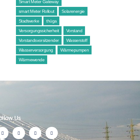
Smart Meter Gateway
smart Meter Rollout
Solarenergie
Stadtwerke
thüga
Versorgungssicherheit
Vorstand
Vorstandsvorsitzender
Wasserstoff
Wasserversorgung
Wärmepumpen
Wärmewende
ollow Us