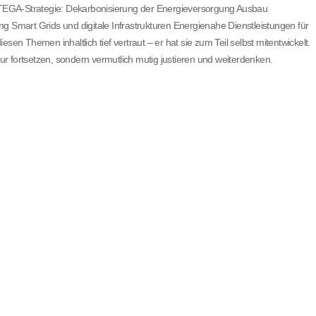
 ENTEGA-Strategie: Dekarbonisierung der Energieversorgung Ausbau
mart Grids und digitale Infrastrukturen Energienahe Dienstleistungen für
sen Themen inhaltlich tief vertraut – er hat sie zum Teil selbst mitentwickelt.
r fortsetzen, sondern vermutlich mutig justieren und weiterdenken.