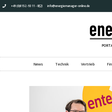
+49 (0)8152 -93 11 - 0
info@energiemanager-online.de
PORTA
News
Technik
Vertrieb
Fi