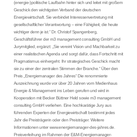
(energie-)politische Laufbahn hinter sich und leitet mit großem
Geschick den wichtigsten Verband der deutschen
Energiewirtschaft. Sie verbindet Interessenvertretung mit
gesellschaftlicher Verantwortung – eine Fähigkeit, die heute
wichtiger denn je ist.“ Dr. Christof Spangenberg,
Geschäftsführer der m3 management consulting GmbH und
Jurymitglied, ergänzt: „Sie vereint Vision und Machbarkeit zu
einer realistischen Agenda und sorgt dafür, dass Fortschritt mit
Pragmatismus einhergeht. Ihr strategisches Geschick macht
sie zu einer der zentralen Stimmen der Branche.“ Über den
Preis „Energiemanager des Jahres“ Die renommierte
Auszeichnung wurde vor über 20 Jahren vom Medienhaus
Energie & Management ins Leben gerufen und wird in
Kooperation mit Becker Büttner Held sowie m3 management
consulting GmbH verliehen. Eine hochkarätige Jury aus
führenden Experten der Energiewirtschaft bestimmt jedes
Jahr die Preisträgerin oder den Preisträger. Weitere
Informationen unter www.energiemanager-des-jahres.de.
Preisverleihung im Rahmen der E&M-Energiemanager-