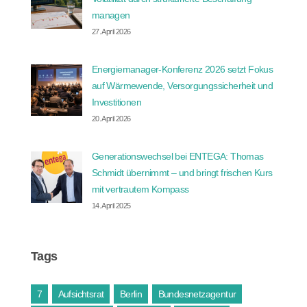
managen
27. April 2026
Energiemanager-Konferenz 2026 setzt Fokus
auf Wärmewende, Versorgungssicherheit und
Investitionen
20. April 2026
Generationswechsel bei ENTEGA: Thomas
Schmidt übernimmt – und bringt frischen Kurs
mit vertrautem Kompass
14. April 2025
Tags
7
Aufsichtsrat
Berlin
Bundesnetzagentur