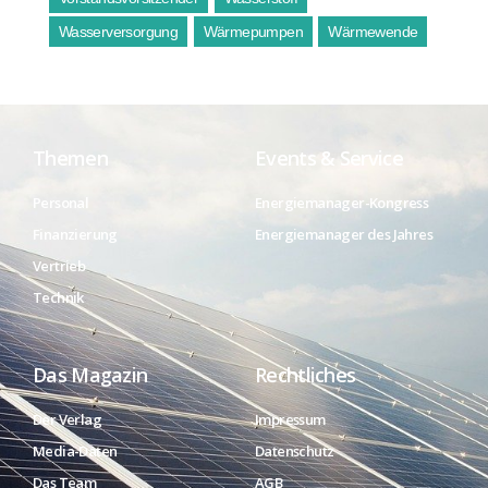
Wasserversorgung
Wärmepumpen
Wärmewende
Themen
Events & Service
Personal
Energiemanager-Kongress
Finanzierung
Energiemanager des Jahres
Vertrieb
Technik
Das Magazin
Rechtliches
Der Verlag
Impressum
Media-Daten
Datenschutz
Das Team
AGB