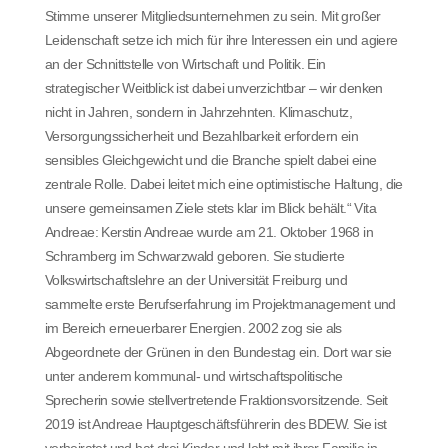
Stimme unserer Mitgliedsunternehmen zu sein. Mit großer
Leidenschaft setze ich mich für ihre Interessen ein und agiere
an der Schnittstelle von Wirtschaft und Politik. Ein
strategischer Weitblick ist dabei unverzichtbar – wir denken
nicht in Jahren, sondern in Jahrzehnten. Klimaschutz,
Versorgungssicherheit und Bezahlbarkeit erfordern ein
sensibles Gleichgewicht und die Branche spielt dabei eine
zentrale Rolle. Dabei leitet mich eine optimistische Haltung, die
unsere gemeinsamen Ziele stets klar im Blick behält.“ Vita
Andreae: Kerstin Andreae wurde am 21. Oktober 1968 in
Schramberg im Schwarzwald geboren. Sie studierte
Volkswirtschaftslehre an der Universität Freiburg und
sammelte erste Berufserfahrung im Projektmanagement und
im Bereich erneuerbarer Energien. 2002 zog sie als
Abgeordnete der Grünen in den Bundestag ein. Dort war sie
unter anderem kommunal- und wirtschaftspolitische
Sprecherin sowie stellvertretende Fraktionsvorsitzende. Seit
2019 ist Andreae Hauptgeschäftsführerin des BDEW. Sie ist
verheiratet und hat drei Kinder und lebt mit ihrer Familie in