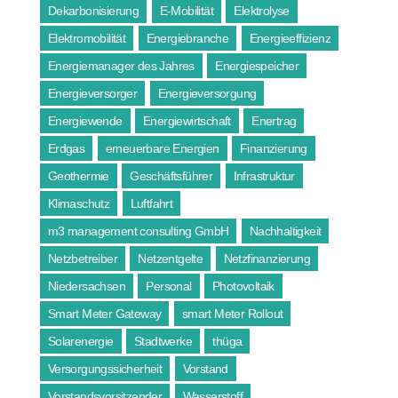
Dekarbonisierung
E-Mobilität
Elektrolyse
Elektromobilität
Energiebranche
Energieeffizienz
Energiemanager des Jahres
Energiespeicher
Energieversorger
Energieversorgung
Energiewende
Energiewirtschaft
Enertrag
Erdgas
erneuerbare Energien
Finanzierung
Geothermie
Geschäftsführer
Infrastruktur
Klimaschutz
Luftfahrt
m3 management consulting GmbH
Nachhaltigkeit
Netzbetreiber
Netzentgelte
Netzfinanzierung
Niedersachsen
Personal
Photovoltaik
Smart Meter Gateway
smart Meter Rollout
Solarenergie
Stadtwerke
thüga
Versorgungssicherheit
Vorstand
Vorstandsvorsitzender
Wasserstoff