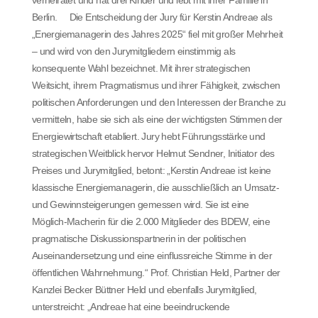
Berlin. Die Entscheidung der Jury für Kerstin Andreae als
„Energiemanagerin des Jahres 2025“ fiel mit großer Mehrheit
– und wird von den Jurymitgliedern einstimmig als
konsequente Wahl bezeichnet. Mit ihrer strategischen
Weitsicht, ihrem Pragmatismus und ihrer Fähigkeit, zwischen
politischen Anforderungen und den Interessen der Branche zu
vermitteln, habe sie sich als eine der wichtigsten Stimmen der
Energiewirtschaft etabliert. Jury hebt Führungsstärke und
strategischen Weitblick hervor Helmut Sendner, Initiator des
Preises und Jurymitglied, betont: „Kerstin Andreae ist keine
klassische Energiemanagerin, die ausschließlich an Umsatz-
und Gewinnsteigerungen gemessen wird. Sie ist eine
Möglich-Macherin für die 2.000 Mitglieder des BDEW, eine
pragmatische Diskussionspartnerin in der politischen
Auseinandersetzung und eine einflussreiche Stimme in der
öffentlichen Wahrnehmung.“ Prof. Christian Held, Partner der
Kanzlei Becker Büttner Held und ebenfalls Jurymitglied,
unterstreicht: „Andreae hat eine beeindruckende