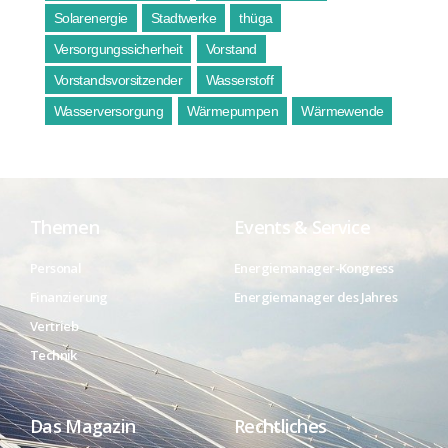
Solarenergie
Stadtwerke
thüga
Versorgungssicherheit
Vorstand
Vorstandsvorsitzender
Wasserstoff
Wasserversorgung
Wärmepumpen
Wärmewende
Themen
Events & Service
Personal
Energiemanager-Kongress
Finanzierung
Energiemanager des Jahres
Vertrieb
Technik
Das Magazin
Rechtliches