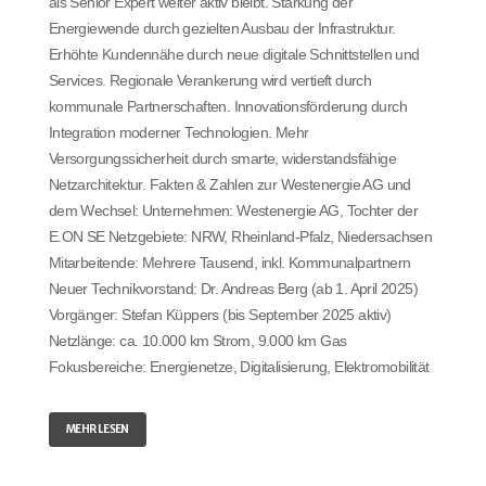
als Senior Expert weiter aktiv bleibt. Stärkung der
Energiewende durch gezielten Ausbau der Infrastruktur.
Erhöhte Kundennähe durch neue digitale Schnittstellen und
Services. Regionale Verankerung wird vertieft durch
kommunale Partnerschaften. Innovationsförderung durch
Integration moderner Technologien. Mehr
Versorgungssicherheit durch smarte, widerstandsfähige
Netzarchitektur. Fakten & Zahlen zur Westenergie AG und
dem Wechsel: Unternehmen: Westenergie AG, Tochter der
E.ON SE Netzgebiete: NRW, Rheinland-Pfalz, Niedersachsen
Mitarbeitende: Mehrere Tausend, inkl. Kommunalpartnern
Neuer Technikvorstand: Dr. Andreas Berg (ab 1. April 2025)
Vorgänger: Stefan Küppers (bis September 2025 aktiv)
Netzlänge: ca. 10.000 km Strom, 9.000 km Gas
Fokusbereiche: Energienetze, Digitalisierung, Elektromobilität
MEHR LESEN