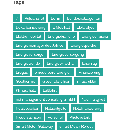
Tags
7
Aufsichtsrat
Berlin
Bundesnetzagentur
Dekarbonisierung
E-Mobilität
Elektrolyse
Elektromobilität
Energiebranche
Energieeffizienz
Energiemanager des Jahres
Energiespeicher
Energieversorger
Energieversorgung
Energiewende
Energiewirtschaft
Enertrag
Erdgas
erneuerbare Energien
Finanzierung
Geothermie
Geschäftsführer
Infrastruktur
Klimaschutz
Luftfahrt
m3 management consulting GmbH
Nachhaltigkeit
Netzbetreiber
Netzentgelte
Netzfinanzierung
Niedersachsen
Personal
Photovoltaik
Smart Meter Gateway
smart Meter Rollout