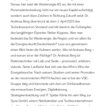
Genau hier setzt die Westenergie AG an, die mit einer
Personalentscheidung nicht nur ein neues Kapitel aufschlägt,
sondern auch klare Zeichen in Richtung Zukunft setzt: Dr.
Andreas Berg übernimmt ab dem 1. April 2025 das
Technikressort im Vorstand und tritt damit in die Fußstapfen
des langjährigen Experten Stefan Küppers. Aber was
bedeutet das für Westenergie, die Region und vor allem für
die Energiezukunft Deutschlands? Lass uns gemeinsam
einen Blick hinter die Kulissen werfen. Wer ist Andreas Berg –
und warum ist er der Richtige? Dr. Andreas Berg ist
Elektrotechniker mit Leib und Seele – promoviert, erfahren,
visionär. Seine Laufbahn liest sich wie das Who’s Who der
Energiebranche: Nach seinem Studium und seiner Promotion
an der renommierten RWTH Aachen war er bei der VSE-
Gruppe tätig und kümmerte sich dort um Schlüsselthemen
wie erneuerbare Energien, Digitalisierung,
Strategieentwicklung und IT. Später führte ihn sein Weg zur
Syna GmbH, einem Netzbetreiber und Tochterunternehmen