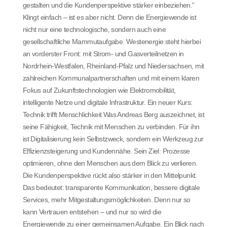
gestalten und die Kundenperspektive stärker einbeziehen.“
Klingt einfach – ist es aber nicht. Denn die Energiewende ist
nicht nur eine technologische, sondern auch eine
gesellschaftliche Mammutaufgabe. Westenergie steht hierbei
an vorderster Front: mit Strom- und Gasverteilnetzen in
Nordrhein-Westfalen, Rheinland-Pfalz und Niedersachsen, mit
zahlreichen Kommunalpartnerschaften und mit einem klaren
Fokus auf Zukunftstechnologien wie Elektromobilität,
intelligente Netze und digitale Infrastruktur. Ein neuer Kurs:
Technik trifft Menschlichkeit Was Andreas Berg auszeichnet, ist
seine Fähigkeit, Technik mit Menschen zu verbinden. Für ihn
ist Digitalisierung kein Selbstzweck, sondern ein Werkzeug zur
Effizienzsteigerung und Kundennähe. Sein Ziel: Prozesse
optimieren, ohne den Menschen aus dem Blick zu verlieren.
Die Kundenperspektive rückt also stärker in den Mittelpunkt.
Das bedeutet: transparente Kommunikation, bessere digitale
Services, mehr Mitgestaltungsmöglichkeiten. Denn nur so
kann Vertrauen entstehen – und nur so wird die
Energiewende zu einer gemeinsamen Aufgabe. Ein Blick nach