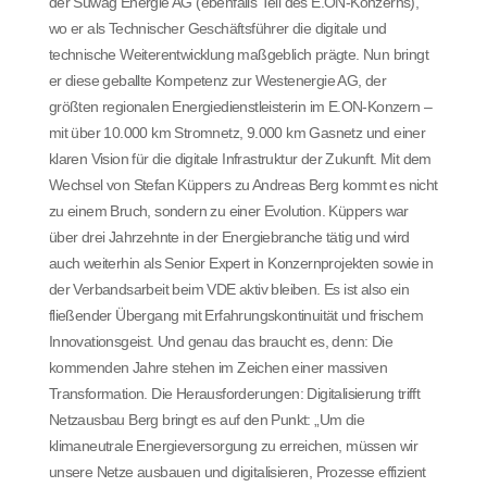
der Süwag Energie AG (ebenfalls Teil des E.ON-Konzerns),
wo er als Technischer Geschäftsführer die digitale und
technische Weiterentwicklung maßgeblich prägte. Nun bringt
er diese geballte Kompetenz zur Westenergie AG, der
größten regionalen Energiedienstleisterin im E.ON-Konzern –
mit über 10.000 km Stromnetz, 9.000 km Gasnetz und einer
klaren Vision für die digitale Infrastruktur der Zukunft. Mit dem
Wechsel von Stefan Küppers zu Andreas Berg kommt es nicht
zu einem Bruch, sondern zu einer Evolution. Küppers war
über drei Jahrzehnte in der Energiebranche tätig und wird
auch weiterhin als Senior Expert in Konzernprojekten sowie in
der Verbandsarbeit beim VDE aktiv bleiben. Es ist also ein
fließender Übergang mit Erfahrungskontinuität und frischem
Innovationsgeist. Und genau das braucht es, denn: Die
kommenden Jahre stehen im Zeichen einer massiven
Transformation. Die Herausforderungen: Digitalisierung trifft
Netzausbau Berg bringt es auf den Punkt: „Um die
klimaneutrale Energieversorgung zu erreichen, müssen wir
unsere Netze ausbauen und digitalisieren, Prozesse effizient