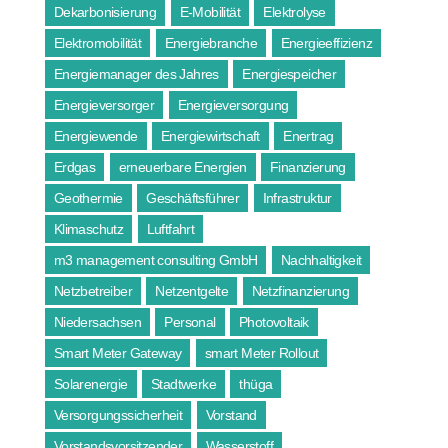
Dekarbonisierung
E-Mobilität
Elektrolyse
Elektromobilität
Energiebranche
Energieeffizienz
Energiemanager des Jahres
Energiespeicher
Energieversorger
Energieversorgung
Energiewende
Energiewirtschaft
Enertrag
Erdgas
erneuerbare Energien
Finanzierung
Geothermie
Geschäftsführer
Infrastruktur
Klimaschutz
Luftfahrt
m3 management consulting GmbH
Nachhaltigkeit
Netzbetreiber
Netzentgelte
Netzfinanzierung
Niedersachsen
Personal
Photovoltaik
Smart Meter Gateway
smart Meter Rollout
Solarenergie
Stadtwerke
thüga
Versorgungssicherheit
Vorstand
Vorstandsvorsitzender
Wasserstoff