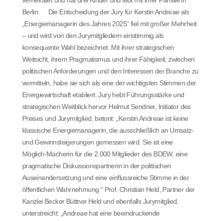
Berlin. Die Entscheidung der Jury für Kerstin Andreae als
„Energiemanagerin des Jahres 2025“ fiel mit großer Mehrheit
– und wird von den Jurymitgliedern einstimmig als
konsequente Wahl bezeichnet. Mit ihrer strategischen
Weitsicht, ihrem Pragmatismus und ihrer Fähigkeit, zwischen
politischen Anforderungen und den Interessen der Branche zu
vermitteln, habe sie sich als eine der wichtigsten Stimmen der
Energiewirtschaft etabliert. Jury hebt Führungsstärke und
strategischen Weitblick hervor Helmut Sendner, Initiator des
Preises und Jurymitglied, betont: „Kerstin Andreae ist keine
klassische Energiemanagerin, die ausschließlich an Umsatz-
und Gewinnsteigerungen gemessen wird. Sie ist eine
Möglich-Macherin für die 2.000 Mitglieder des BDEW, eine
pragmatische Diskussionspartnerin in der politischen
Auseinandersetzung und eine einflussreiche Stimme in der
öffentlichen Wahrnehmung.“ Prof. Christian Held, Partner der
Kanzlei Becker Büttner Held und ebenfalls Jurymitglied,
unterstreicht: „Andreae hat eine beeindruckende