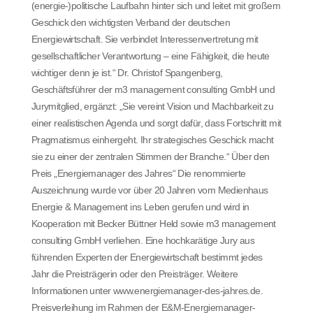
(energie-)politische Laufbahn hinter sich und leitet mit großem
Geschick den wichtigsten Verband der deutschen
Energiewirtschaft. Sie verbindet Interessenvertretung mit
gesellschaftlicher Verantwortung – eine Fähigkeit, die heute
wichtiger denn je ist.“ Dr. Christof Spangenberg,
Geschäftsführer der m3 management consulting GmbH und
Jurymitglied, ergänzt: „Sie vereint Vision und Machbarkeit zu
einer realistischen Agenda und sorgt dafür, dass Fortschritt mit
Pragmatismus einhergeht. Ihr strategisches Geschick macht
sie zu einer der zentralen Stimmen der Branche.“ Über den
Preis „Energiemanager des Jahres“ Die renommierte
Auszeichnung wurde vor über 20 Jahren vom Medienhaus
Energie & Management ins Leben gerufen und wird in
Kooperation mit Becker Büttner Held sowie m3 management
consulting GmbH verliehen. Eine hochkarätige Jury aus
führenden Experten der Energiewirtschaft bestimmt jedes
Jahr die Preisträgerin oder den Preisträger. Weitere
Informationen unter www.energiemanager-des-jahres.de.
Preisverleihung im Rahmen der E&M-Energiemanager-