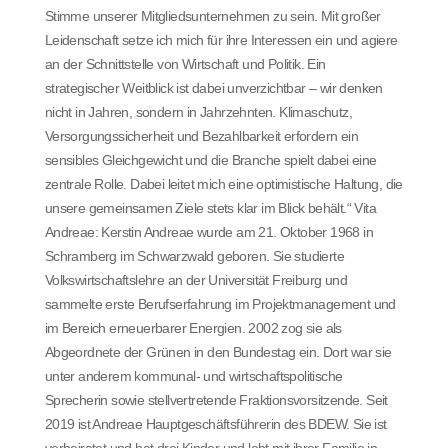
Stimme unserer Mitgliedsunternehmen zu sein. Mit großer
Leidenschaft setze ich mich für ihre Interessen ein und agiere
an der Schnittstelle von Wirtschaft und Politik. Ein
strategischer Weitblick ist dabei unverzichtbar – wir denken
nicht in Jahren, sondern in Jahrzehnten. Klimaschutz,
Versorgungssicherheit und Bezahlbarkeit erfordern ein
sensibles Gleichgewicht und die Branche spielt dabei eine
zentrale Rolle. Dabei leitet mich eine optimistische Haltung, die
unsere gemeinsamen Ziele stets klar im Blick behält.“ Vita
Andreae: Kerstin Andreae wurde am 21. Oktober 1968 in
Schramberg im Schwarzwald geboren. Sie studierte
Volkswirtschaftslehre an der Universität Freiburg und
sammelte erste Berufserfahrung im Projektmanagement und
im Bereich erneuerbarer Energien. 2002 zog sie als
Abgeordnete der Grünen in den Bundestag ein. Dort war sie
unter anderem kommunal- und wirtschaftspolitische
Sprecherin sowie stellvertretende Fraktionsvorsitzende. Seit
2019 ist Andreae Hauptgeschäftsführerin des BDEW. Sie ist
verheiratet und hat drei Kinder und lebt mit ihrer Familie in