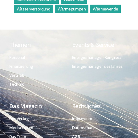
Wasserversorgung
Wärmepumpen
Wärmewende
Themen
Events & Service
Personal
Energiemanager-Kongress
Finanzierung
Energiemanager des Jahres
Vertrieb
Technik
Das Magazin
Rechtliches
Der Verlag
Impressum
Media-Daten
Datenschutz
Das Team
AGB