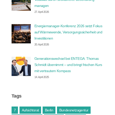
managen
27. April 2026
Energiemanager-Konferenz 2026 setzt Fokus
auf Wärmewende, Versorgungssicherheit und
Investitionen
20. April 2026
Generationswechsel bei ENTEGA: Thomas
Schmidt übernimmt – und bringt frischen Kurs
mit vertrautem Kompass
14. April 2025
Tags
7
Aufsichtsrat
Berlin
Bundesnetzagentur