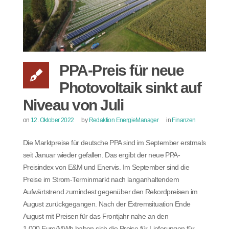
PPA-Preis für neue
Photovoltaik sinkt auf
Niveau von Juli
on
12. Oktober 2022
by
Redaktion EnergieManager
in
Finanzen
Die Marktpreise für deutsche PPA sind im September erstmals
seit Januar wieder gefallen. Das ergibt der neue PPA-
Preisindex von E&M und Enervis. Im September sind die
Preise im Strom-Terminmarkt nach langanhaltendem
Aufwärtstrend zumindest gegenüber den Rekordpreisen im
August zurückgegangen. Nach der Extremsituation Ende
August mit Preisen für das Frontjahr nahe an den
1.000 Euro/MWh haben sich die Preise für Lieferungen für