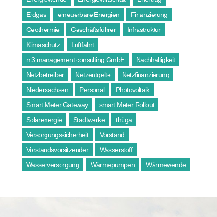
Erdgas
erneuerbare Energien
Finanzierung
Geothermie
Geschäftsführer
Infrastruktur
Klimaschutz
Luftfahrt
m3 management consulting GmbH
Nachhaltigkeit
Netzbetreiber
Netzentgelte
Netzfinanzierung
Niedersachsen
Personal
Photovoltaik
Smart Meter Gateway
smart Meter Rollout
Solarenergie
Stadtwerke
thüga
Versorgungssicherheit
Vorstand
Vorstandsvorsitzender
Wasserstoff
Wasserversorgung
Wärmepumpen
Wärmewende