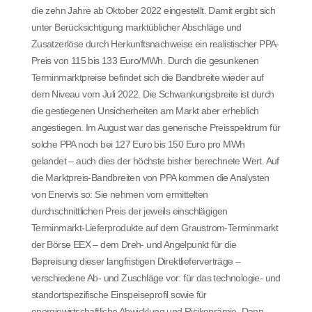
die zehn Jahre ab Oktober 2022 eingestellt. Damit ergibt sich
unter Berücksichtigung marktüblicher Abschläge und
Zusatzerlöse durch Herkunftsnachweise ein realistischer PPA-
Preis von 115 bis 133 Euro/MWh. Durch die gesunkenen
Terminmarktpreise befindet sich die Bandbreite wieder auf
dem Niveau vom Juli 2022. Die Schwankungsbreite ist durch
die gestiegenen Unsicherheiten am Markt aber erheblich
angestiegen. Im August war das generische Preisspektrum für
solche PPA noch bei 127 Euro bis 150 Euro pro MWh
gelandet – auch dies der höchste bisher berechnete Wert. Auf
die Marktpreis-Bandbreiten von PPA kommen die Analysten
von Enervis so: Sie nehmen vom ermittelten
durchschnittlichen Preis der jeweils einschlägigen
Terminmarkt-Lieferprodukte auf dem Graustrom-Terminmarkt
der Börse EEX – dem Dreh- und Angelpunkt für die
Bepreisung dieser langfristigen Direktlieferverträge –
verschiedene Ab- und Zuschläge vor: für das technologie- und
standortspezifische Einspeiseprofil sowie für
energiewirtschaftliche Abwicklung und Risikoprämie. ​Dann