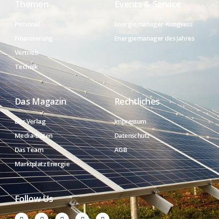
Themen
Events & Service
Personal
Energiemanager-Kongress
Finanzierung
Energiemanager des Jahres
Vertrieb
Technik
Das Magazin
Rechtliches
Der Verlag
Impressum
Media-Daten
Datenschutz
Das Team
AGB
Marktplatz Energie
Follow Us