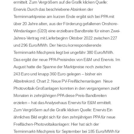
ermittelt. Zum Vergrößern auf die Grafik klicken Quelle:
Enervis Durch das beschriebene Absinken der
Terminmarktpreise am kurzen Ende ergibt sich bei PPA mit
über 20 Jahre alten, aus der Förderung gefallenen Onshore-
Windanlagen (Ü20) eine erzielbare Bandbreite für einen Zwei-
Jahres-Vertrag mit Lieferbeginn Oktober 2022 zwischen 227
und 296 Euro/MWh. Der hierzu korrespondierende
Terminmarkt-Mischpreis liegt bei ungefähr 380 Euro/MWh.
Das ergibt der neue PPA-Preisindex von E&M und Enervis. Im
August hatte die Spanne der Marktpreise noch zwischen
243 Euro und knapp 360 Euro gelegen – bisher ein
Allzeitrekord. Chart 2: Neue PV-Freiflächenanlagen Neue
Photovoltaik-Großanlagen konnten in den vergangenen zwölf
Monaten in zehnjährigen PPA diese Preis-Bandbreiten
erzielen – hat das Analysehaus Enervis für E&M ermittelt.
Zum Vergrößern auf die Grafik klicken Quelle: Enervis Ein
ähnliches Bild ergibt sich für den zehnjährigen PPA für neue
Freiflächen-Photovoltaikanlagen: Hier hat sich der
Terminmarkt-Mischpreis für September bei 185 Euro/MWh für