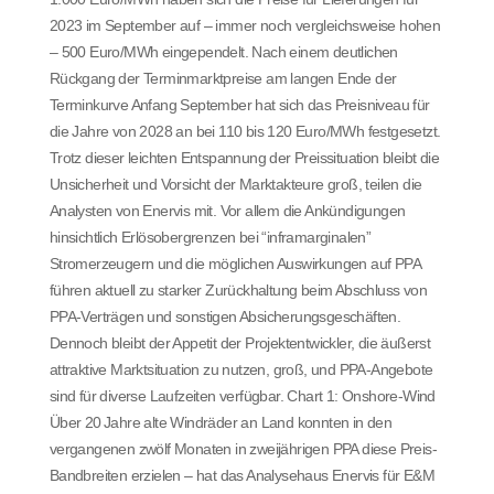
2023 im September auf – immer noch vergleichsweise hohen
– 500 Euro/MWh eingependelt. Nach einem deutlichen
Rückgang der Terminmarktpreise am langen Ende der
Terminkurve Anfang September hat sich das Preisniveau für
die Jahre von 2028 an bei 110 bis 120 Euro/MWh festgesetzt.
Trotz dieser leichten Entspannung der Preissituation bleibt die
Unsicherheit und Vorsicht der Marktakteure groß, teilen die
Analysten von Enervis mit. Vor allem die Ankündigungen
hinsichtlich Erlösobergrenzen bei “inframarginalen”
Stromerzeugern und die möglichen Auswirkungen auf PPA
führen aktuell zu starker Zurückhaltung beim Abschluss von
PPA-Verträgen und sonstigen Absicherungsgeschäften.
Dennoch bleibt der Appetit der Projektentwickler, die äußerst
attraktive Marktsituation zu nutzen, groß, und PPA-Angebote
sind für diverse Laufzeiten verfügbar. Chart 1: Onshore-Wind
Über 20 Jahre alte Windräder an Land konnten in den
vergangenen zwölf Monaten in zweijährigen PPA diese Preis-
Bandbreiten erzielen – hat das Analysehaus Enervis für E&M