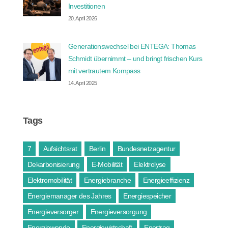
Investitionen
20. April 2026
Generationswechsel bei ENTEGA: Thomas
Schmidt übernimmt – und bringt frischen Kurs
mit vertrautem Kompass
14. April 2025
Tags
7
Aufsichtsrat
Berlin
Bundesnetzagentur
Dekarbonisierung
E-Mobilität
Elektrolyse
Elektromobilität
Energiebranche
Energieeffizienz
Energiemanager des Jahres
Energiespeicher
Energieversorger
Energieversorgung
Energiewende
Energiewirtschaft
Enertrag