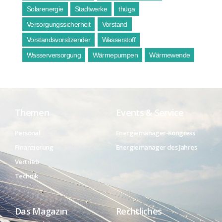
Solarenergie
Stadtwerke
thüga
Versorgungssicherheit
Vorstand
Vorstandsvorsitzender
Wasserstoff
Wasserversorgung
Wärmepumpen
Wärmewende
Themen
Events & Service
Personal
Energiemanager-Kongress
Finanzierung
Energiemanager des Jahres
Vertrieb
Technik
Das Magazin
Rechtliches