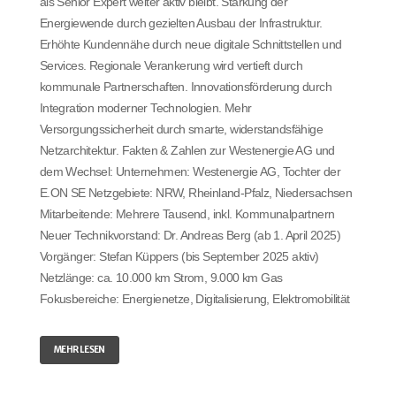
als Senior Expert weiter aktiv bleibt. Stärkung der
Energiewende durch gezielten Ausbau der Infrastruktur.
Erhöhte Kundennähe durch neue digitale Schnittstellen und
Services. Regionale Verankerung wird vertieft durch
kommunale Partnerschaften. Innovationsförderung durch
Integration moderner Technologien. Mehr
Versorgungssicherheit durch smarte, widerstandsfähige
Netzarchitektur. Fakten & Zahlen zur Westenergie AG und
dem Wechsel: Unternehmen: Westenergie AG, Tochter der
E.ON SE Netzgebiete: NRW, Rheinland-Pfalz, Niedersachsen
Mitarbeitende: Mehrere Tausend, inkl. Kommunalpartnern
Neuer Technikvorstand: Dr. Andreas Berg (ab 1. April 2025)
Vorgänger: Stefan Küppers (bis September 2025 aktiv)
Netzlänge: ca. 10.000 km Strom, 9.000 km Gas
Fokusbereiche: Energienetze, Digitalisierung, Elektromobilität
MEHR LESEN