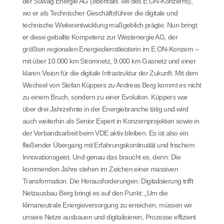
der Süwag Energie AG (ebenfalls Teil des E.ON-Konzerns),
wo er als Technischer Geschäftsführer die digitale und
technische Weiterentwicklung maßgeblich prägte. Nun bringt
er diese geballte Kompetenz zur Westenergie AG, der
größten regionalen Energiedienstleisterin im E.ON-Konzern –
mit über 10.000 km Stromnetz, 9.000 km Gasnetz und einer
klaren Vision für die digitale Infrastruktur der Zukunft. Mit dem
Wechsel von Stefan Küppers zu Andreas Berg kommt es nicht
zu einem Bruch, sondern zu einer Evolution. Küppers war
über drei Jahrzehnte in der Energiebranche tätig und wird
auch weiterhin als Senior Expert in Konzernprojekten sowie in
der Verbandsarbeit beim VDE aktiv bleiben. Es ist also ein
fließender Übergang mit Erfahrungskontinuität und frischem
Innovationsgeist. Und genau das braucht es, denn: Die
kommenden Jahre stehen im Zeichen einer massiven
Transformation. Die Herausforderungen: Digitalisierung trifft
Netzausbau Berg bringt es auf den Punkt: „Um die
klimaneutrale Energieversorgung zu erreichen, müssen wir
unsere Netze ausbauen und digitalisieren, Prozesse effizient