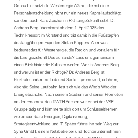
Genau hier setzt die Westenergie AG an, die mit einer
Personalentscheidung nicht nur ein neues Kapitel aufschlägt,
sondern auch klare Zeichen in Richtung Zukunft setzt: Dr.
Andreas Berg übernimmt ab dem 1. April 2025 das
Technikressort im Vorstand und tritt damit in die Fußstapfen
des langjährigen Experten Stefan Küppers. Aber was
bedeutet das für Westenergie, die Region und vor allem für
die Energiezukunft Deutschlands? Lass uns gemeinsam
einen Blick hinter die Kulissen werfen. Wer ist Andreas Berg –
und warum ist er der Richtige? Dr. Andreas Berg ist
Elektrotechniker mit Leib und Seele – promoviert, erfahren,
visionär. Seine Laufbahn liest sich wie das Who’s Who der
Energiebranche: Nach seinem Studium und seiner Promotion
an der renommierten RWTH Aachen war er bei der VSE-
Gruppe tätig und kümmerte sich dort um Schlüsselthemen
wie erneuerbare Energien, Digitalisierung,
Strategieentwicklung und IT. Später führte ihn sein Weg zur
Syna GmbH, einem Netzbetreiber und Tochterunternehmen