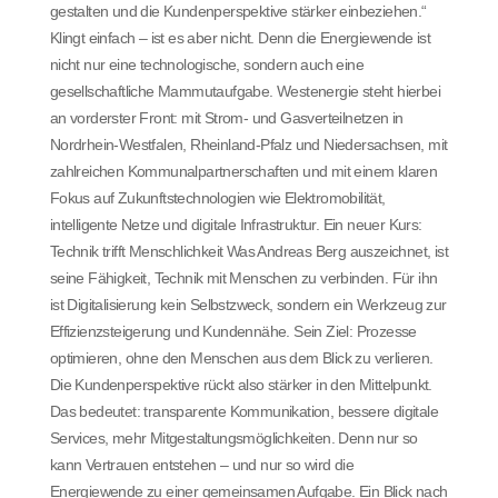
gestalten und die Kundenperspektive stärker einbeziehen.“
Klingt einfach – ist es aber nicht. Denn die Energiewende ist
nicht nur eine technologische, sondern auch eine
gesellschaftliche Mammutaufgabe. Westenergie steht hierbei
an vorderster Front: mit Strom- und Gasverteilnetzen in
Nordrhein-Westfalen, Rheinland-Pfalz und Niedersachsen, mit
zahlreichen Kommunalpartnerschaften und mit einem klaren
Fokus auf Zukunftstechnologien wie Elektromobilität,
intelligente Netze und digitale Infrastruktur. Ein neuer Kurs:
Technik trifft Menschlichkeit Was Andreas Berg auszeichnet, ist
seine Fähigkeit, Technik mit Menschen zu verbinden. Für ihn
ist Digitalisierung kein Selbstzweck, sondern ein Werkzeug zur
Effizienzsteigerung und Kundennähe. Sein Ziel: Prozesse
optimieren, ohne den Menschen aus dem Blick zu verlieren.
Die Kundenperspektive rückt also stärker in den Mittelpunkt.
Das bedeutet: transparente Kommunikation, bessere digitale
Services, mehr Mitgestaltungsmöglichkeiten. Denn nur so
kann Vertrauen entstehen – und nur so wird die
Energiewende zu einer gemeinsamen Aufgabe. Ein Blick nach