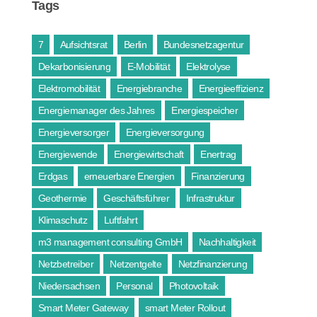
Tags
7
Aufsichtsrat
Berlin
Bundesnetzagentur
Dekarbonisierung
E-Mobilität
Elektrolyse
Elektromobilität
Energiebranche
Energieeffizienz
Energiemanager des Jahres
Energiespeicher
Energieversorger
Energieversorgung
Energiewende
Energiewirtschaft
Enertrag
Erdgas
erneuerbare Energien
Finanzierung
Geothermie
Geschäftsführer
Infrastruktur
Klimaschutz
Luftfahrt
m3 management consulting GmbH
Nachhaltigkeit
Netzbetreiber
Netzentgelte
Netzfinanzierung
Niedersachsen
Personal
Photovoltaik
Smart Meter Gateway
smart Meter Rollout