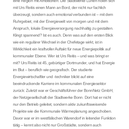
eine Region mit Ambitionen: Die Stadtwerke Lünen holen sich
mit Urs Reitis einen Mann an Bord, der nicht nur fachlich
überzeugt, sondern auch emotional verbunden ist – mit dem
Ruhrgebiet, mit der Energiewelt von morgen und mit dem
Anspruch, lokale Energieversorgung nachhaltig zu gestalten.
Klingt spannend? Ist es auch. Denn was auf den ersten Blick
wie ein regulärer Wechsel in der Chefetage wirkt, ist in
Wirklichkeit ein kraftvoller Auftakt für neue Energiepolitik auf
kommunaler Ebene. Wer ist Urs Reitis – und was bringt er
mit? Urs Reitis ist 45, gebürtiger Dortmunder, und hat Energie
im Blut – beruflich wie geografisch. Der studierte
Energiewirtschaftler und -techniker blickt auf eine
beeindruckende Karriere im kommunalen Energiesektor
zurück: Zuletzt war er Geschäftsführer der BonnNetz GmbH,
der Netzgesellschaft der Stadtwerke Bonn. Dort hat er nicht
nur den Betrieb geleitet, sondern aktiv zukunftsweisende
Projekte wie die Kommunale Wärmeplanung angeschoben.
Davor war er im westfälischen Warendorf in leitender Funktion
tätig – kennt also nicht nur Großstädte, sondern auch