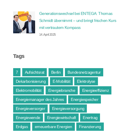
Generationswechsel bei ENTEGA: Thomas
Schmidt übernimmt – und bringt frischen Kurs
mit vertrautem Kompass
14. April 2025
Tags
7
Aufsichtsrat
Berlin
Bundesnetzagentur
Dekarbonisierung
E-Mobilität
Elektrolyse
Elektromobilität
Energiebranche
Energieeffizienz
Energiemanager des Jahres
Energiespeicher
Energieversorger
Energieversorgung
Energiewende
Energiewirtschaft
Enertrag
Erdgas
erneuerbare Energien
Finanzierung