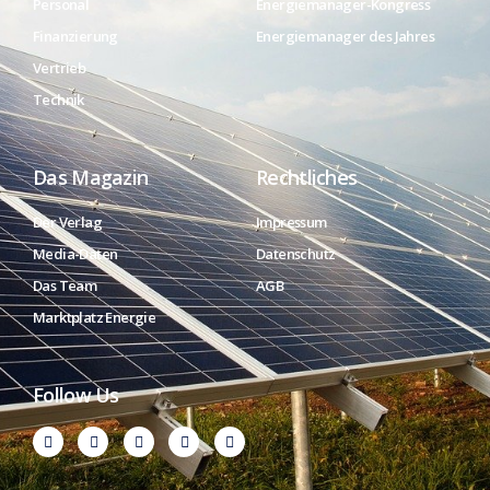
Personal
Energiemanager-Kongress
Finanzierung
Energiemanager des Jahres
Vertrieb
Technik
Das Magazin
Rechtliches
Der Verlag
Impressum
Media-Daten
Datenschutz
Das Team
AGB
Marktplatz Energie
Follow Us