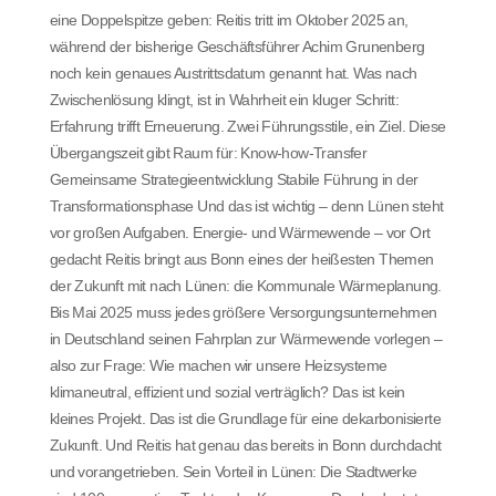
eine Doppelspitze geben: Reitis tritt im Oktober 2025 an,
während der bisherige Geschäftsführer Achim Grunenberg
noch kein genaues Austrittsdatum genannt hat. Was nach
Zwischenlösung klingt, ist in Wahrheit ein kluger Schritt:
Erfahrung trifft Erneuerung. Zwei Führungsstile, ein Ziel. Diese
Übergangszeit gibt Raum für: Know-how-Transfer
Gemeinsame Strategieentwicklung Stabile Führung in der
Transformationsphase Und das ist wichtig – denn Lünen steht
vor großen Aufgaben. Energie- und Wärmewende – vor Ort
gedacht Reitis bringt aus Bonn eines der heißesten Themen
der Zukunft mit nach Lünen: die Kommunale Wärmeplanung.
Bis Mai 2025 muss jedes größere Versorgungsunternehmen
in Deutschland seinen Fahrplan zur Wärmewende vorlegen –
also zur Frage: Wie machen wir unsere Heizsysteme
klimaneutral, effizient und sozial verträglich? Das ist kein
kleines Projekt. Das ist die Grundlage für eine dekarbonisierte
Zukunft. Und Reitis hat genau das bereits in Bonn durchdacht
und vorangetrieben. Sein Vorteil in Lünen: Die Stadtwerke