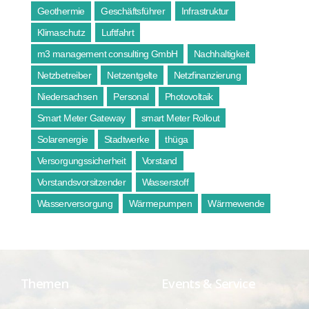
Geothermie
Geschäftsführer
Infrastruktur
Klimaschutz
Luftfahrt
m3 management consulting GmbH
Nachhaltigkeit
Netzbetreiber
Netzentgelte
Netzfinanzierung
Niedersachsen
Personal
Photovoltaik
Smart Meter Gateway
smart Meter Rollout
Solarenergie
Stadtwerke
thüga
Versorgungssicherheit
Vorstand
Vorstandsvorsitzender
Wasserstoff
Wasserversorgung
Wärmepumpen
Wärmewende
Themen
Events & Service