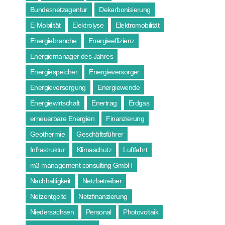
Bundesnetzagentur
Dekarbonisierung
E-Mobilität
Elektrolyse
Elektromobilität
Energiebranche
Energieeffizienz
Energiemanager des Jahres
Energiespeicher
Energieversorger
Energieversorgung
Energiewende
Energiewirtschaft
Enertrag
Erdgas
erneuerbare Energien
Finanzierung
Geothermie
Geschäftsführer
Infrastruktur
Klimaschutz
Luftfahrt
m3 management consulting GmbH
Nachhaltigkeit
Netzbetreiber
Netzentgelte
Netzfinanzierung
Niedersachsen
Personal
Photovoltaik