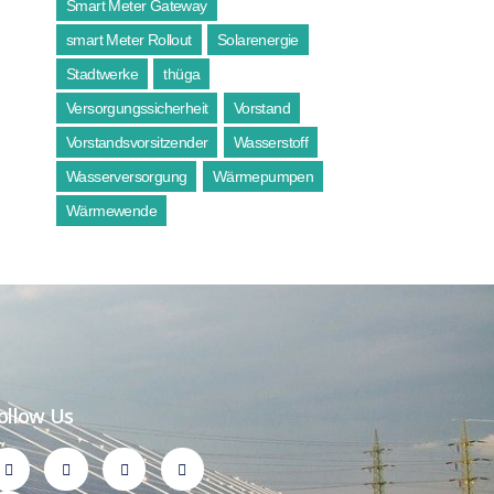
Smart Meter Gateway
smart Meter Rollout
Solarenergie
Stadtwerke
thüga
Versorgungssicherheit
Vorstand
Vorstandsvorsitzender
Wasserstoff
Wasserversorgung
Wärmepumpen
Wärmewende
ollow Us