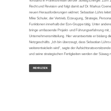
Vorstand in Frankfurt/Main bei der Süwag Energie. Zum 1.
Recht und Revision und folgt damit auf Dr. Markus Coenen
neuen Herausforderungen widmet. Sebastian Lührs leite
Mike Schuler, der Vertrieb, Erzeugung, Strategie, Person
Funktionen innerhalb der Eon-Gruppe tätig. Unter ander
bringe umfassende Projekt- und Führungserfahrung mit, zu
Unternehmensmitteilung. Hier verantwortete er bislang di
Netzgeschäfts. „Ich bin überzeugt, dass Sebastian Lühr
weiterentwickeln wird“, sagte der Aufsichtsratsvorsitze
und seine strategischen Fertigkeiten werden der Süwag n
MEHR LESEN