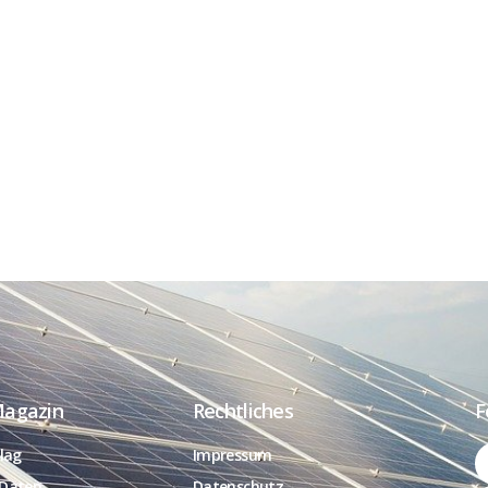
Magazin
Rechtliches
F
lag
Impressum
Daten
Datenschutz