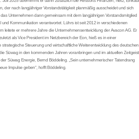
 Juli 2025 übernimmt er dann zusätzlich die Ressorts Finanzen, Netz, Einkauf
, der nach langjähriger Vorstandstätigkeit planmäßig ausscheidet und sich
t das Unternehmen dann gemeinsam mit dem langjährigen Vorstandsmitglied
al und Kommunikation verantwortet. Lührs ist seit 2012 in verschiedenen
em leitete er mehrere Jahre die Unternehmensentwicklung der Avacon AG. Er
letzt als Vice President im Netzbereich der Eon, hieß es in einer
e strategische Steuerung und wirtschaftliche Weiterentwicklung des deutschen
s die Süwag in den kommenden Jahren voranbringen und im aktuellen Zeitgeist
nde der Süwag Energie, Bernd Böddeling. „Sein unternehmerischer Tatendrang
eue Impulse geben“, hofft Böddeling.