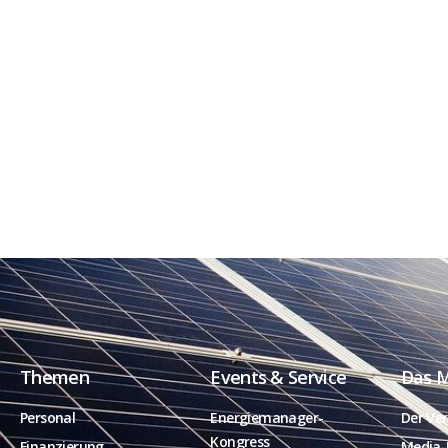
Themen
Events & Service
Das 
Personal
Energiemanager-
Der Ver
Kongress
Finanzierung
Media-