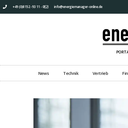
+49 (0)8152 -93 11 - 0
info@energiemanager-online.de
PORTA
News
Technik
Vertrieb
Fi